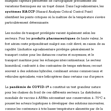
multiples capteurs permettent de cartographier précisément les
variations thermiques sur un trajet donné. Dans l’agroalimentaire, les
systèmes HACCP
(Hazard Analysis Critical Control Point)
identifient les points critiques où la maîtrise de la température s’avère
particulièrement déterminante.
Les modes de transport privilégiés varient également selon les
secteurs. Pour les
produits pharmaceutiques
de haute valeur, le
fret aérien reste prépondérant malgré son coût élevé, en raison de sa
rapidité. L’industrie agroalimentaire privilégie généralement le
transport routier pour les distances courtes et moyennes, et le
transport maritime pour les échanges intercontinentaux. Le secteur
biomédical, confronté à des contraintes de temps extrêmes, recourt
souvent à des solutions hybrides, combinant avions commerciaux et
véhicules spécialisés, voire hélicoptères dans certains cas d’urgence.
La
pandémie de COVID-19
a constitué un test grandeur nature
pour les chaînes du froid de ces différents secteurs. La distribution
mondiale de vaccins à ARNm nécessitant une conservation à -70°C a
poussé les acteurs logistiques à développer des solutions innovantes,
comme les conteneurs à très basse température alimentés par de la