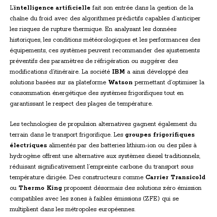
L’
intelligence artificielle
fait son entrée dans la gestion de la
chaîne du froid avec des algorithmes prédictifs capables d’anticiper
les risques de rupture thermique. En analysant les données
historiques, les conditions météorologiques et les performances des
équipements, ces systèmes peuvent recommander des ajustements
préventifs des paramètres de réfrigération ou suggérer des
modifications d’itinéraire. La société
IBM
a ainsi développé des
solutions basées sur sa plateforme
Watson
permettant d’optimiser la
consommation énergétique des systèmes frigorifiques tout en
garantissant le respect des plages de température.
Les technologies de propulsion alternatives gagnent également du
terrain dans le transport frigorifique. Les
groupes frigorifiques
électriques
alimentés par des batteries lithium-ion ou des piles à
hydrogène offrent une alternative aux systèmes diesel traditionnels,
réduisant significativement l’empreinte carbone du transport sous
température dirigée. Des constructeurs comme
Carrier Transicold
ou
Thermo King
proposent désormais des solutions zéro émission
compatibles avec les zones à faibles émissions (ZFE) qui se
multiplient dans les métropoles européennes.