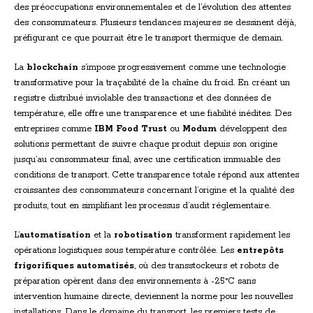
des préoccupations environnementales et de l’évolution des attentes
des consommateurs. Plusieurs tendances majeures se dessinent déjà,
préfigurant ce que pourrait être le transport thermique de demain.
La
blockchain
s’impose progressivement comme une technologie
transformative pour la traçabilité de la chaîne du froid. En créant un
registre distribué inviolable des transactions et des données de
température, elle offre une transparence et une fiabilité inédites. Des
entreprises comme
IBM Food Trust
ou
Modum
développent des
solutions permettant de suivre chaque produit depuis son origine
jusqu’au consommateur final, avec une certification immuable des
conditions de transport. Cette transparence totale répond aux attentes
croissantes des consommateurs concernant l’origine et la qualité des
produits, tout en simplifiant les processus d’audit réglementaire.
L’
automatisation
et la
robotisation
transforment rapidement les
opérations logistiques sous température contrôlée. Les
entrepôts
frigorifiques automatisés
, où des transstockeurs et robots de
préparation opèrent dans des environnements à -25°C sans
intervention humaine directe, deviennent la norme pour les nouvelles
installations. Dans le domaine du transport, les premiers tests de