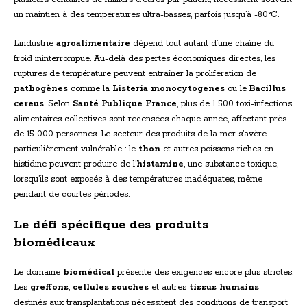
un maintien à des températures ultra-basses, parfois jusqu’à -80°C.
L’industrie
agroalimentaire
dépend tout autant d’une chaîne du
froid ininterrompue. Au-delà des pertes économiques directes, les
ruptures de température peuvent entraîner la prolifération de
pathogènes
comme la
Listeria monocytogenes
ou le
Bacillus
cereus
. Selon
Santé Publique France
, plus de 1 500 toxi-infections
alimentaires collectives sont recensées chaque année, affectant près
de 15 000 personnes. Le secteur des produits de la mer s’avère
particulièrement vulnérable : le
thon
et autres poissons riches en
histidine peuvent produire de l’
histamine
, une substance toxique,
lorsqu’ils sont exposés à des températures inadéquates, même
pendant de courtes périodes.
Le défi spécifique des produits
biomédicaux
Le domaine
biomédical
présente des exigences encore plus strictes.
Les
greffons
,
cellules souches
et autres
tissus humains
destinés aux transplantations nécessitent des conditions de transport