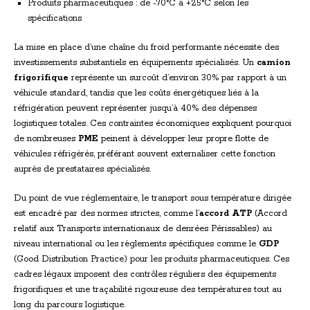
Produits pharmaceutiques : de -70°C à +25°C selon les
spécifications
La mise en place d’une chaîne du froid performante nécessite des
investissements substantiels en équipements spécialisés. Un
camion
frigorifique
représente un surcoût d’environ 30% par rapport à un
véhicule standard, tandis que les coûts énergétiques liés à la
réfrigération peuvent représenter jusqu’à 40% des dépenses
logistiques totales. Ces contraintes économiques expliquent pourquoi
de nombreuses
PME
peinent à développer leur propre flotte de
véhicules réfrigérés, préférant souvent externaliser cette fonction
auprès de prestataires spécialisés.
Du point de vue réglementaire, le transport sous température dirigée
est encadré par des normes strictes, comme l’
accord ATP
(Accord
relatif aux Transports internationaux de denrées Périssables) au
niveau international ou les règlements spécifiques comme le
GDP
(Good Distribution Practice) pour les produits pharmaceutiques. Ces
cadres légaux imposent des contrôles réguliers des équipements
frigorifiques et une traçabilité rigoureuse des températures tout au
long du parcours logistique.