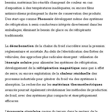
besoins, matériaux bio-réactifs changeant de couleur en cas
d’exposition à des températures inadéquates, ou encore films
antimicrobiens prolongeant la durée de conservation des produits.
Des start-ups comme
Phononic
développent même des systèmes
de réfrigération à semi-conducteurs intégrés directement dans les
emballages, éliminant le besoin de glace ou de réfrigérants
traditionnels.
La
décarbonation
de la chaîne du froid s’accélère sous la pression
réglementaire et sociétale. Au-delà de l’électrification des flottes de
véhicules, des approches plus radicales émergent : utilisation de
l’
énergie solaire
pour alimenter les systèmes de réfrigération,
développement de la
réfrigération magnétique
sans gaz à effet
de serre, ou encore exploitation de la
chaleur résiduelle
des
processus industriels pour générer du froid via des systèmes à
absorption. La recherche sur les
matériaux thermoélectriques
avancés pourrait également révolutionner les méthodes de production
de froid, avec des systèmes plus compacts et énergétiquement
efficaces.
L’
économie circulaire
gagne du terrain dans le secteur de la