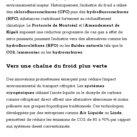
environnemental majeur. Historiquement, l’industrie du froid a utilisé
des
chlorofluorocarbures (CFC)
puis des
hydrofluorocarbures
(HFC)
, substances contribuant fortement au réchauffement
climatique. Le
Protocole de Montréal
et l’
Amendement de
Kigali
imposent une réduction progressive de ces gaz à effet de
serre puissants, poussant l’industrie vers des alternatives comme les
hydrofluoroléfines (HFO)
ou les
fluides naturels
tels que le
CO2
, l’
ammoniac
ou les
hydrocarbures
.
Vers une chaîne du froid plus verte
Des innovations prometteuses émergent pour réduire l’impact
environnemental du transport réfrigéré. Les
systèmes
cryogéniques
utilisant l’azote liquide ou le dioxyde de carbone
comme réfrigérant direct offrent une alternative silencieuse et moins
polluante aux groupes frigorifiques traditionnels. Ces technologies,
développées par des entreprises comme
Air Liquide
ou
Linde
,
permettent de réduire les émissions de CO2 de 80 à 90% par rapport
aux systèmes diesel conventionnels.