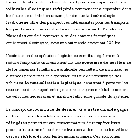
L’
électrification
de la chaîne du froid progresse rapidement. Les
véhicules électriques réfrigérés
commencent à apparaître dans
les flottes de distribution urbaine, tandis que la
technologie
hydrogène
offre des perspectives intéressantes pour les transports
longue distance. Des constructeurs comme
Renault Trucks
ou
Mercedes
ont déjà commercialisé des camions frigorifiques
entièrement électriques, avec une autonomie atteignant 300 km.
L’optimisation des opérations logistiques contribue également à
réduire l’empreinte environnementale. Les
systèmes de gestion de
flotte
basés sur l’intelligence artificielle permettent de minimiser les
distances parcourues et d’optimiser les taux de remplissage des
véhicules. La
mutualisation logistique
, consistant à partager les
ressources de transport entre plusieurs entreprises, réduit le nombre
de véhicules nécessaires et améliore l’efficience globale du système.
Le concept de
logistique du dernier kilomètre durable
gagne
du terrain, avec des solutions innovantes comme les
casiers
réfrigérés
permettant aux consommateurs de récupérer leurs
produits frais sans nécessiter une livraison à domicile, ou les
vélos-
cargos réfrigérés
pour les livraisons urbaines. Ces approches