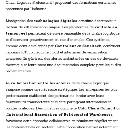
Chain Logistics Professional) proposent des formations certifiantes
reconnues par l’industrie.
L’intégration des
technologies digitales
constitue désormais un
facteur de différenciation majeur. Les plateformes de
contrôle en
temps réel
permettent de suivre l’ensemble de la chaîne logistique
et d’intervenir proactivement en cas d’anomalie. Ces systèmes,
comme ceux développés par
Controlant
ou
Sensitech
, combinent
capteurs IoT, connectivité cloud et interfaces de visualisation
avancées. Ils génèrent des alertes instantanées en cas de déviation
thermique et fournissent une documentation complète pour les audits
réglementaires.
La
collaboration entre les acteurs
de la chaîne logistique
s’impose comme une nécessité stratégique. Les entreprises les plus
performantes établissent des partenariats étroits avec leurs
fournisseurs, transporteurs et clients, partageant informations et
bonnes pratiques. Des initiatives comme le
Cold Chain Council
ou
l’
International Association of Refrigerated Warehouses
favorisent cette approche collaborative en réunissant régulièrement
les professionnels du secteur. Cette coopération permet notamment