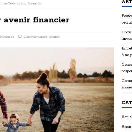
ART
n meilleur avenir financier
Postes
 avenir financier
recru
Crowd
surances
Commentaires fermés
l’inve
Entret
à ne 
Consei
respon
Comme
annue
CAT
Actual
Assur