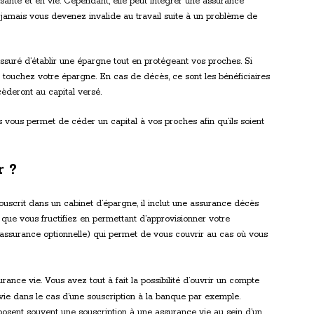
santé et en vie. Cependant, elle peut intégrer une assurance
 jamais vous devenez invalide au travail suite à un problème de
ssuré d’établir une épargne tout en protégeant vos proches. Si
 touchez votre épargne. En cas de décès, ce sont les bénéficiaires
èderont au capital versé.
 vous permet de céder un capital à vos proches afin qu’ils soient
r ?
souscrit dans un cabinet d’épargne, il inclut une assurance décès
que vous fructifiez en permettant d’approvisionner votre
assurance optionnelle) qui permet de vous couvrir au cas où vous
ance vie. Vous avez tout à fait la possibilité d’ouvrir un compte
vie dans le cas d’une souscription à la banque par exemple.
sent souvent une souscription à une assurance vie au sein d’un