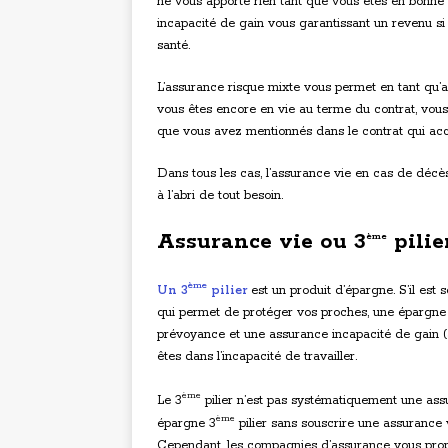
ne vous apporte rien tant que vous êtes en bonne 
incapacité de gain vous garantissant un revenu si
santé.
L’assurance risque mixte vous permet en tant qu’a
vous êtes encore en vie au terme du contrat, vous
que vous avez mentionnés dans le contrat qui acc
Dans tous les cas, l’assurance vie en cas de décès
à l’abri de tout besoin.
Assurance vie ou 3
pilie
ème
ème
Un 3
pilier
est un produit d’épargne. S’il est 
qui permet de protéger vos proches, une épargne 
prévoyance et une assurance incapacité de gain (
êtes dans l’incapacité de travailler.
ème
Le 3
pilier n’est pas systématiquement une assur
ème
épargne 3
pilier sans souscrire une assurance 
Cependant, les compagnies d’assurance vous propo