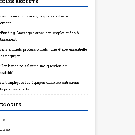
ICLES RÉCENTS
 au comex : missions, responsabilités et
tement
funding Anaxago : créer son emploi grâce à
stissement
iens annuels professionnels : une étape essentielle
pas négliger
ller bancaire salaire : une question de
sabilité
nt impliquer les équipes dans les entretiens
ls professionnels
ÉGORIES
ité
ances