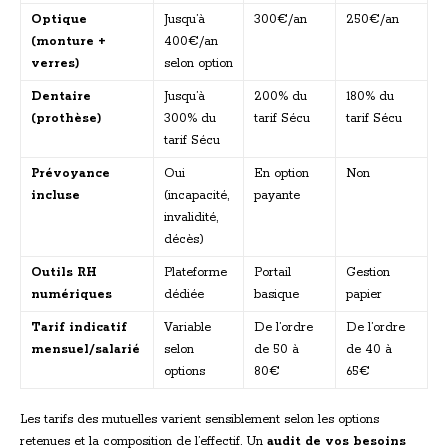
Optique
Jusqu’à
300€/an
250€/an
(monture +
400€/an
verres)
selon option
Dentaire
Jusqu’à
200% du
180% du
(prothèse)
300% du
tarif Sécu
tarif Sécu
tarif Sécu
Prévoyance
Oui
En option
Non
incluse
(incapacité,
payante
invalidité,
décès)
Outils RH
Plateforme
Portail
Gestion
numériques
dédiée
basique
papier
Tarif indicatif
Variable
De l’ordre
De l’ordre
mensuel/salarié
selon
de 50 à
de 40 à
options
80€
65€
Les tarifs des mutuelles varient sensiblement selon les options
retenues et la composition de l’effectif. Un
audit de vos besoins