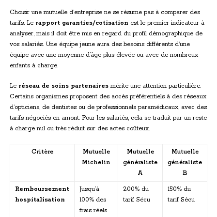
Choisir une mutuelle d’entreprise ne se résume pas à comparer des
tarifs. Le
rapport garanties/cotisation
est le premier indicateur à
analyser, mais il doit être mis en regard du profil démographique de
vos salariés. Une équipe jeune aura des besoins différents d’une
équipe avec une moyenne d’âge plus élevée ou avec de nombreux
enfants à charge.
Le
réseau de soins partenaires
mérite une attention particulière.
Certains organismes proposent des accès préférentiels à des réseaux
d’opticiens, de dentistes ou de professionnels paramédicaux, avec des
tarifs négociés en amont. Pour les salariés, cela se traduit par un reste
à charge nul ou très réduit sur des actes coûteux.
Critère
Mutuelle
Mutuelle
Mutuelle
Michelin
généraliste
généraliste
A
B
Remboursement
Jusqu’à
200% du
150% du
hospitalisation
100% des
tarif Sécu
tarif Sécu
frais réels