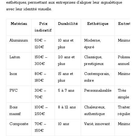
esthétiques, permettant aux entreprises d’aligner leur signalétique
avec leur identité visuelle.
Matériau
Prix
Durabilité
Esthétique
Entretie
indicatif
Aluminium
50€ –
10 ans et
Moderne,
Minimal
120€
plus
épuré
Laiton
150€ –
20 ans et
Classique,
Polissage
300€
plus
prestigieux
annuel
Inox
80€ –
15 ans et
Contemporain,
Minimal
180€
plus
sobre
PVC
30€ –
5 à 7 ans
Personnalisable
Très
70€
simple
Bois
100€ –
8 à 12 ans
Chaleureux,
Traitemen
massif
250€
authentique
régulier
Composite
70€ –
10 ans
Varié, innovant
Minimal
150€