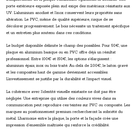
porte extérieure exposée plein sud exige des matériaux résistants aux
UV. L’aluminium anodisé et l’inox conservent leurs propriétés sans
altération. Le PVC, même de qualité supérieure, risque de se
décolorer progressivement. Le bois nécessite un traitement spécifique
et un entretien plus soutenu dans ces conditions.
Le budget disponible délimite le champ des possibles. Pour 50€, une
plaque en aluminium basique ou en PVC offre déjà un résultat
professionnel. Entre 100€ et 150€, les options s’élargissent :
aluminium épais, inox ou bois traité. Au-delà de 200€, le laiton gravé
et les composites haut de gamme deviennent accessibles.
L’investissement se justifie par la durabilité et l’impact visuel.
La cohérence avec l’identité visuelle existante ne doit pas être
négligée. Une entreprise qui utilise des couleurs vives dans sa
communication peut reproduire ces teintes sur PVC ou composite. Les
marques au positionnement premium rechercheront la sobriété du
métal. L’harmonie entre la plaque, la porte et la façade crée une
impression d’ensemble maîtrisée qui renforce la crédibilité.