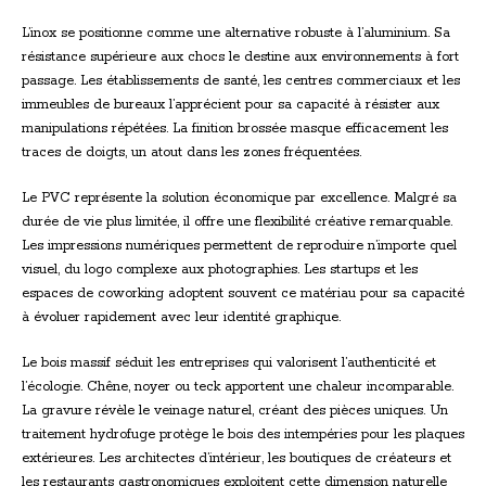
L’inox se positionne comme une alternative robuste à l’aluminium. Sa
résistance supérieure aux chocs le destine aux environnements à fort
passage. Les établissements de santé, les centres commerciaux et les
immeubles de bureaux l’apprécient pour sa capacité à résister aux
manipulations répétées. La finition brossée masque efficacement les
traces de doigts, un atout dans les zones fréquentées.
Le PVC représente la solution économique par excellence. Malgré sa
durée de vie plus limitée, il offre une flexibilité créative remarquable.
Les impressions numériques permettent de reproduire n’importe quel
visuel, du logo complexe aux photographies. Les startups et les
espaces de coworking adoptent souvent ce matériau pour sa capacité
à évoluer rapidement avec leur identité graphique.
Le bois massif séduit les entreprises qui valorisent l’authenticité et
l’écologie. Chêne, noyer ou teck apportent une chaleur incomparable.
La gravure révèle le veinage naturel, créant des pièces uniques. Un
traitement hydrofuge protège le bois des intempéries pour les plaques
extérieures. Les architectes d’intérieur, les boutiques de créateurs et
les restaurants gastronomiques exploitent cette dimension naturelle