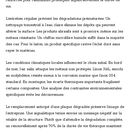
renforcée pour l’aluminium prolongent significativement la durée de
vie.
L’entretien régulier prévient les dégradations prématurées. Un
nettoyage trimestriel à l’eau claire élimine les dépôts qui peuvent
altérer la surface. Les produits abrasifs sont à proscrire, même sur les
métaux résistants. Un chiffon microfibre humide suffit dans la majorité
des cas. Pour le laiton, un produit spécifique ravive l’éclat doré sans
rayer le matériau.
Les conditions climatiques locales influencent le choix initial. En bord
de mer, l’air salin attaque les métaux non protégés. L’inox 316L, enrichi
en molybdène, résiste mieux à la corrosion marine que l’inox 304
standard. En montagne, les écarts thermiques importants fragilisent
certains composites. Une analyse des contraintes environnementales
spécifiques évite les déconvenues.
Le remplacement anticipé d’une plaque dégradée préserve l’image de
l’entreprise. Une signalétique ternie envoie un message négatif sur la
vitalité de la structure. Plutôt que d’attendre la dégradation complète,
un renouvellement après 70% de la durée de vie théorique maintient