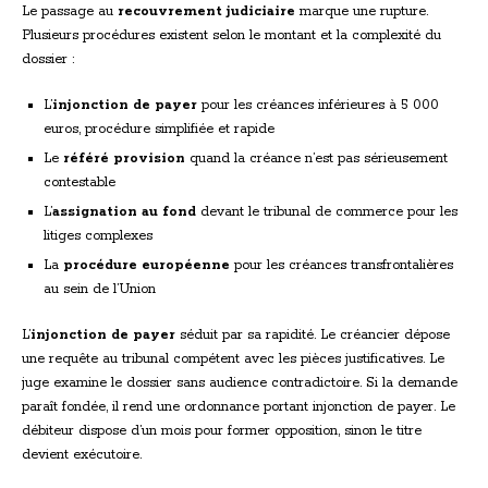
Le passage au
recouvrement judiciaire
marque une rupture.
Plusieurs procédures existent selon le montant et la complexité du
dossier :
L’
injonction de payer
pour les créances inférieures à 5 000
euros, procédure simplifiée et rapide
Le
référé provision
quand la créance n’est pas sérieusement
contestable
L’
assignation au fond
devant le tribunal de commerce pour les
litiges complexes
La
procédure européenne
pour les créances transfrontalières
au sein de l’Union
L’
injonction de payer
séduit par sa rapidité. Le créancier dépose
une requête au tribunal compétent avec les pièces justificatives. Le
juge examine le dossier sans audience contradictoire. Si la demande
paraît fondée, il rend une ordonnance portant injonction de payer. Le
débiteur dispose d’un mois pour former opposition, sinon le titre
devient exécutoire.