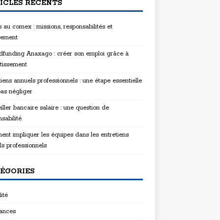
ICLES RÉCENTS
 au comex : missions, responsabilités et
tement
funding Anaxago : créer son emploi grâce à
stissement
iens annuels professionnels : une étape essentielle
pas négliger
ller bancaire salaire : une question de
sabilité
nt impliquer les équipes dans les entretiens
ls professionnels
ÉGORIES
ité
ances