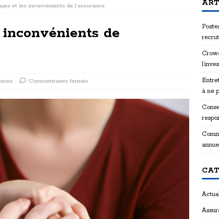
ART
ges et les inconvénients de l’assurance
Postes
 inconvénients de
recru
Crowd
l’inve
Entret
ances
Commentaires fermés
à ne 
Consei
respon
Comme
annue
CAT
Actual
Assur