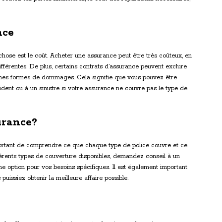
nce
chose est le coût. Acheter une assurance peut être très coûteux, en
différentes. De plus, certains contrats d’assurance peuvent exclure
aines formes de dommages. Cela signifie que vous pouvez être
dent ou à un sinistre si votre assurance ne couvre pas le type de
urance?
portant de comprendre ce que chaque type de police couvre et ce
fférents types de couverture disponibles, demandez conseil à un
e option pour vos besoins spécifiques. Il est également important
puissiez obtenir la meilleure affaire possible.