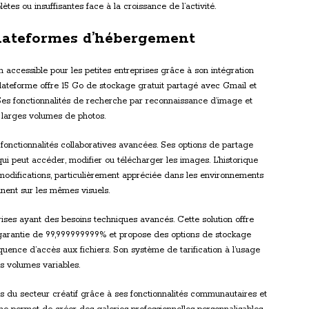
es ou insuffisantes face à la croissance de l’activité.
plateformes d’hébergement
accessible pour les petites entreprises grâce à son intégration
ateforme offre 15 Go de stockage gratuit partagé avec Gmail et
Ses fonctionnalités de recherche par reconnaissance d’image et
e larges volumes de photos.
es fonctionnalités collaboratives avancées. Ses options de partage
ui peut accéder, modifier ou télécharger les images. L’historique
modifications, particulièrement appréciée dans les environnements
nnent sur les mêmes visuels.
ises ayant des besoins techniques avancés. Cette solution offre
té garantie de 99,999999999% et propose des options de stockage
équence d’accès aux fichiers. Son système de tarification à l’usage
s volumes variables.
s du secteur créatif grâce à ses fonctionnalités communautaires et