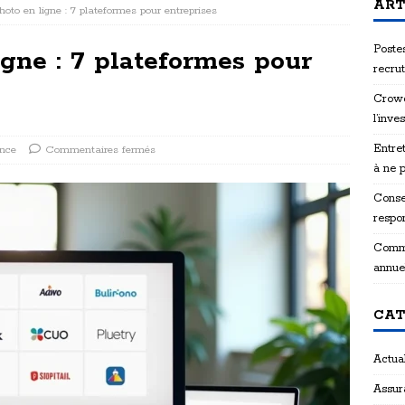
ART
hoto en ligne : 7 plateformes pour entreprises
Postes
gne : 7 plateformes pour
recru
Crowd
l’inve
Entret
nce
Commentaires fermés
à ne 
Consei
respon
Comme
annue
CAT
Actual
Assur