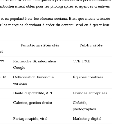
me permet de créer des galeries professionnelles personnalisables
particulièrement utiles pour les photographes et agences créatives.
n et sa popularité sur les réseaux sociaux. Bien que moins orientée
ur les marques cherchant à créer du contenu viral ou à gérer leur
Fonctionnalités clés
Public cible
el
,99
Recherche IA, intégration
TPE, PME
Google
15 €
Collaboration, historique
Équipes créatives
versions
Haute disponibilité, API
Grandes entreprises
Galeries, gestion droits
Créatifs,
photographes
Partage rapide, viral
Marketing digital