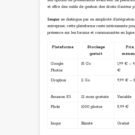
ses options de présentation avancées. La platefor
et offre des outils de gestion des droits d’auteur 
Imgur
se distingue par sa simplicité d’intégratio
entreprise, cette plateforme reste intéressante po
présence sur les forums et communautés en ligne.
Plateforme
Stockage
Prix
gratuit
mensu
Google
15 Go
1,99 € – 9
Photos
€
Dropbox
2 Go
9,99 € – 
Amazon S3
12 mois gratuits
Variable
Flickr
1000 photos
5,99 €
Imgur
Illimité
Gratuit