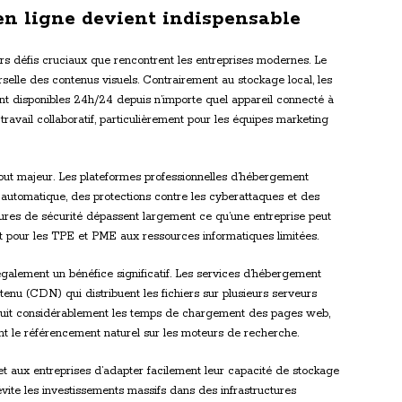
n ligne devient indispensable
rs défis cruciaux que rencontrent les entreprises modernes. Le
rselle des contenus visuels. Contrairement au stockage local, les
nt disponibles 24h/24 depuis n’importe quel appareil connecté à
 travail collaboratif, particulièrement pour les équipes marketing
out majeur. Les plateformes professionnelles d’hébergement
utomatique, des protections contre les cyberattaques et des
sures de sécurité dépassent largement ce qu’une entreprise peut
t pour les TPE et PME aux ressources informatiques limitées.
galement un bénéfice significatif. Les services d’hébergement
tenu (CDN) qui distribuent les fichiers sur plusieurs serveurs
duit considérablement les temps de chargement des pages web,
sant le référencement naturel sur les moteurs de recherche.
met aux entreprises d’adapter facilement leur capacité de stockage
é évite les investissements massifs dans des infrastructures