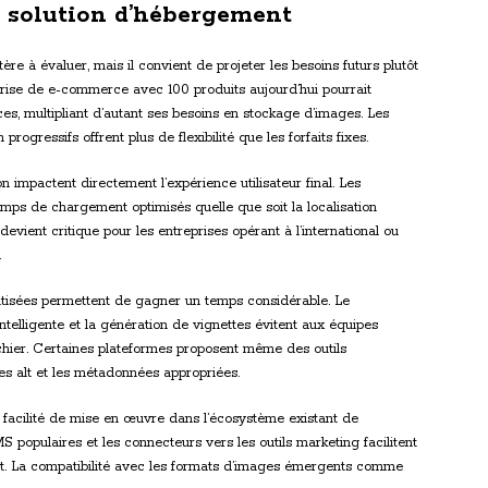
e solution d’hébergement
re à évaluer, mais il convient de projeter les besoins futurs plutôt
prise de e-commerce avec 100 produits aujourd’hui pourrait
ces, multipliant d’autant ses besoins en stockage d’images. Les
progressifs offrent plus de flexibilité que les forfaits fixes.
 impactent directement l’expérience utilisateur final. Les
mps de chargement optimisés quelle que soit la localisation
evient critique pour les entreprises opérant à l’international ou
.
atisées permettent de gagner un temps considérable. Le
elligente et la génération de vignettes évitent aux équipes
hier. Certaines plateformes proposent même des outils
es alt et les métadonnées appropriées.
a facilité de mise en œuvre dans l’écosystème existant de
S populaires et les connecteurs vers les outils marketing facilitent
nt. La compatibilité avec les formats d’images émergents comme