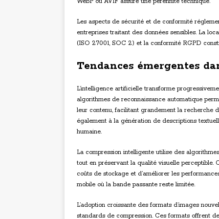
WebP ou AVIF assure une pérennité technique.
Les aspects de sécurité et de conformité réglemen
entreprises traitant des données sensibles. La loca
(ISO 27001, SOC 2) et la conformité RGPD constit
Tendances émergentes dan
L’intelligence artificielle transforme progressive
algorithmes de reconnaissance automatique permet
leur contenu, facilitant grandement la recherche 
également à la génération de descriptions textuell
humaine.
La compression intelligente utilise des algorithmes
tout en préservant la qualité visuelle perceptible
coûts de stockage et d’améliorer les performance
mobile où la bande passante reste limitée.
L’adoption croissante des formats d’images nouv
standards de compression. Ces formats offrent de