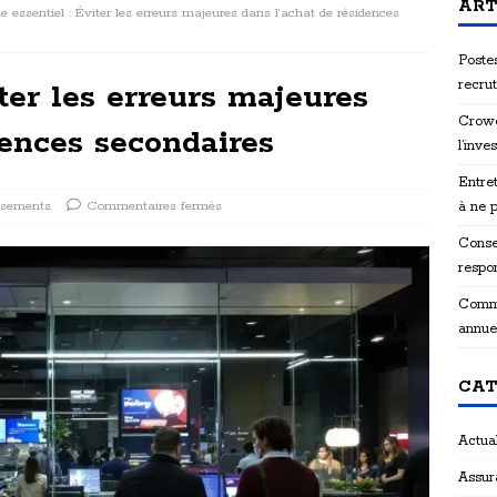
ART
e essentiel : Éviter les erreurs majeures dans l’achat de résidences
Postes
recru
ter les erreurs majeures
Crowd
dences secondaires
l’inve
Entret
ssements
Commentaires fermés
à ne 
Consei
respon
Comme
annue
CAT
Actual
Assur