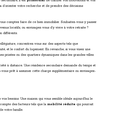
 secondaire, il est
primordial
de clarifier vos motivations et vos
a d’orienter votre recherche et de prendre des décisions
ous comptez faire de ce bien immobilier. Souhaitez-vous y passer
venus locatifs, ou envisagez-vous d’y vivre à votre retraite ?
 différents.
e villégiature, concentrez-vous sur des aspects tels que
ximité, et le confort du logement. En revanche, si vous visez une
iques prisées ou des quartiers dynamiques dans les grandes villes.
priété à distance. Une résidence secondaire demande du temps et
es-vous prêt à assumer cette charge supplémentaire ou envisagez-
 de vos besoins. Une maison qui vous semble idéale aujourd’hui le
 compte des facteurs tels que la
mobilité réduite
qui pourrait
de votre famille.