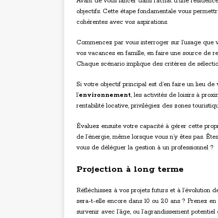
Avant de vous lancer dans l’achat d’une résidence
objectifs. Cette étape fondamentale vous permettr
cohérentes avec vos aspirations.
Commencez par vous interroger sur l’usage que v
vos vacances en famille, en faire une source de re
Chaque scénario implique des critères de sélection
Si votre objectif principal est d’en faire un lieu d
l’
environnement
, les activités de loisirs à pro
rentabilité locative, privilégiez des zones tourist
Évaluez ensuite votre capacité à gérer cette pro
de l’énergie, même lorsque vous n’y êtes pas. Êt
vous de déléguer la gestion à un professionnel ?
Projection à long terme
Réfléchissez à vos projets futurs et à l’évolution
sera-t-elle encore dans 10 ou 20 ans ? Prenez en
survenir avec l’âge, ou l’agrandissement potentiel 