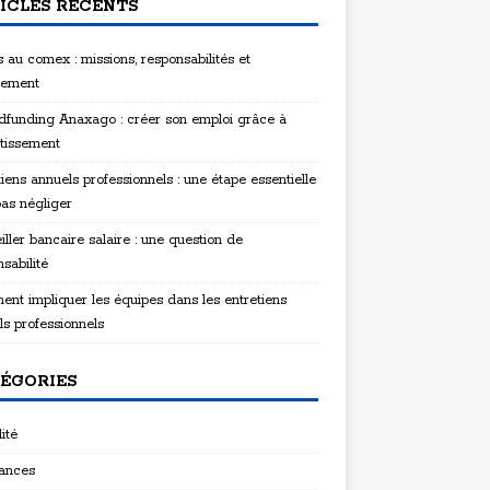
ICLES RÉCENTS
 au comex : missions, responsabilités et
tement
funding Anaxago : créer son emploi grâce à
stissement
iens annuels professionnels : une étape essentielle
pas négliger
ller bancaire salaire : une question de
sabilité
nt impliquer les équipes dans les entretiens
ls professionnels
ÉGORIES
ité
ances