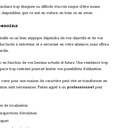
ondaire trop éloignée ou difficile d’accès risque d’être moins
 disponibles, que ce soit en voiture, en train ou en avion.
besoins
uelle ou un bien atypique dépendra de vos objectifs et de vos
us facile à entretenir et à sécuriser en votre absence, mais offrira
ardin.
 en fonction de vos besoins actuels et futurs. Une résidence trop
e trop restreint pourrait limiter vos possibilités d’utilisation.
de cœur pour une maison de caractère peut vite se transformer en
ation sont nécessaires. Faites appel à un
professionnel
pour
es de localisation
erspectives d’évolution
nsport