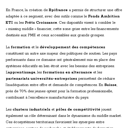
En France, la création de
Bpifrance
a permis de structurer une offre
adaptée à ce segment, avec des outils comme le
Fonds Ambition
ETI
ou les
Prêts Croissance
. Ces dispositifs visent à combler le
« missing middle » financier, cette zone grise entre les financements
destinés aux PME et ceux accessibles aux grands groupes.
La
formation
et le
développement des compétences
constituent un autre axe majeur des politiques de soutien. Les pays
performants dans ce domaine ont généralement mis en place des
systèmes éducatifs en lien étroit avec les besoins des entreprises.
L’
apprentissage
, les
formations en alternance
et les
partenariats universités-entreprises
permettent de réduire
l’inadéquation entre offre et demande de compétences. En
Suisse
,
près de 70% des jeunes optent pour la formation professionnelle,
contribuant à l’excellence manufacturière du pays.
Les
clusters industriels
et
pôles de compétitivité
jouent
également un rôle déterminant dans le dynamisme du middle market.
Ces écosystèmes territoriaux favorisent les synergies entre