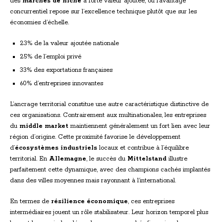
des
marchés de niche
à forte valeur ajoutée, où l’avantage
concurrentiel repose sur l’excellence technique plutôt que sur les
économies d’échelle.
23% de la valeur ajoutée nationale
25% de l’emploi privé
33% des exportations françaises
60% d’entreprises innovantes
L’ancrage territorial constitue une autre caractéristique distinctive de
ces organisations. Contrairement aux multinationales, les entreprises
du
middle market
maintiennent généralement un fort lien avec leur
région d’origine. Cette proximité favorise le développement
d’
écosystèmes industriels
locaux et contribue à l’équilibre
territorial. En
Allemagne
, le succès du
Mittelstand
illustre
parfaitement cette dynamique, avec des champions cachés implantés
dans des villes moyennes mais rayonnant à l’international.
En termes de
résilience économique
, ces entreprises
intermédiaires jouent un rôle stabilisateur. Leur horizon temporel plus