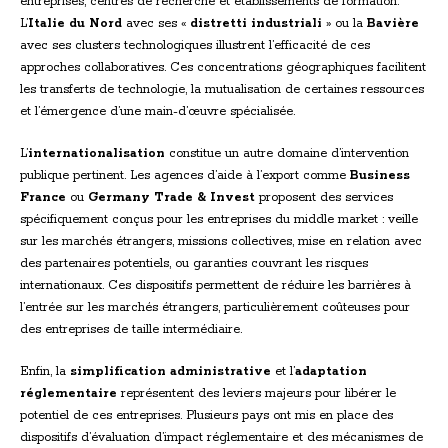
entreprises, centres de recherche et établissements de formation.
L’
Italie du Nord
avec ses «
distretti industriali
» ou la
Bavière
avec ses clusters technologiques illustrent l’efficacité de ces
approches collaboratives. Ces concentrations géographiques facilitent
les transferts de technologie, la mutualisation de certaines ressources
et l’émergence d’une main-d’œuvre spécialisée.
L’
internationalisation
constitue un autre domaine d’intervention
publique pertinent. Les agences d’aide à l’export comme
Business
France
ou
Germany Trade & Invest
proposent des services
spécifiquement conçus pour les entreprises du middle market : veille
sur les marchés étrangers, missions collectives, mise en relation avec
des partenaires potentiels, ou garanties couvrant les risques
internationaux. Ces dispositifs permettent de réduire les barrières à
l’entrée sur les marchés étrangers, particulièrement coûteuses pour
des entreprises de taille intermédiaire.
Enfin, la
simplification administrative
et l’
adaptation
réglementaire
représentent des leviers majeurs pour libérer le
potentiel de ces entreprises. Plusieurs pays ont mis en place des
dispositifs d’évaluation d’impact réglementaire et des mécanismes de