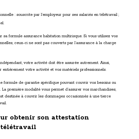
nnelle : souscrite par l’employeur pour ses salariés en télétravail ;
el.
r sa formule assurance habitation multirisque. Si vous utilisez vos
onnelles, ceux-ci ne sont pas couverts par l’assurance à la charge
 indépendant, votre activité doit être assurée autrement. Ainsi,
r entièrement votre activité et vos matériels professionnels.
e formule de garantie spécifique pouvant couvrir vos besoins ou
le. La première modalité vous permet d’assurer vos marchandises,
 est destinée à couvrir les dommages occasionnés à une tierce
ail.
ur obtenir son attestation
télétravail