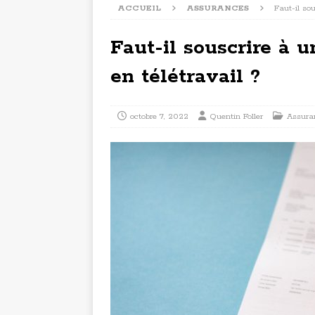
ACCUEIL
ASSURANCES
Faut-il sou
Faut-il souscrire à u
en télétravail ?
octobre 7, 2022
Quentin Foller
Assura