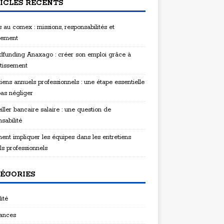
ICLES RÉCENTS
 au comex : missions, responsabilités et
tement
funding Anaxago : créer son emploi grâce à
stissement
iens annuels professionnels : une étape essentielle
pas négliger
ller bancaire salaire : une question de
sabilité
nt impliquer les équipes dans les entretiens
ls professionnels
ÉGORIES
ité
ances