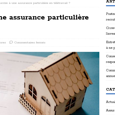
ART
scrire à une assurance particulière en télétravail ?
Postes
ne assurance particulière
recru
Crowd
l’inve
Entret
nces
Commentaires fermés
à ne 
Consei
respon
Comme
annue
CAT
Actual
Assur