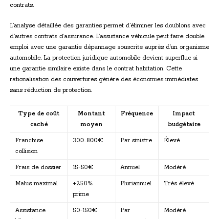
contrats.
L’analyse détaillée des garanties permet d’éliminer les doublons avec
d’autres contrats d’assurance. L’assistance véhicule peut faire double
emploi avec une garantie dépannage souscrite auprès d’un organisme
automobile. La protection juridique automobile devient superflue si
une garantie similaire existe dans le contrat habitation. Cette
rationalisation des couvertures génère des économies immédiates
sans réduction de protection.
Type de coût
Montant
Fréquence
Impact
caché
moyen
budgétaire
Franchise
300-800€
Par sinistre
Élevé
collision
Frais de dossier
15-50€
Annuel
Modéré
Malus maximal
+250%
Pluriannuel
Très élevé
prime
Assistance
50-150€
Par
Modéré