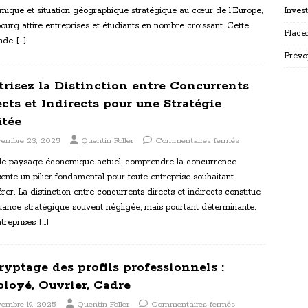
mique et situation géographique stratégique au cœur de l’Europe,
Inves
ourg attire entreprises et étudiants en nombre croissant. Cette
Place
nde
[…]
Prévo
trisez la Distinction entre Concurrents
ects et Indirects pour une Stratégie
ûtée
vembre 23, 2025
Quentin Foller
Commentaires fermés
le paysage économique actuel, comprendre la concurrence
ente un pilier fondamental pour toute entreprise souhaitant
rer. La distinction entre concurrents directs et indirects constitue
ance stratégique souvent négligée, mais pourtant déterminante.
ntreprises
[…]
ryptage des profils professionnels :
loyé, Ouvrier, Cadre
embre 19, 2025
Quentin Foller
Commentaires fermés