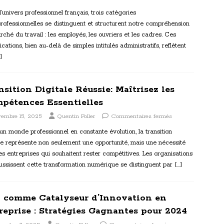
’univers professionnel français, trois catégories
rofessionnelles se distinguent et structurent notre compréhension
ché du travail : les employés, les ouvriers et les cadres. Ces
fications, bien au-delà de simples intitulés administratifs, reflètent
]
nsition Digitale Réussie: Maîtrisez les
pétences Essentielles
embre 15, 2025
Quentin Foller
Commentaires fermés
n monde professionnel en constante évolution, la transition
le représente non seulement une opportunité, mais une nécessité
es entreprises qui souhaitent rester compétitives. Les organisations
ussissent cette transformation numérique se distinguent par
[…]
A comme Catalyseur d’Innovation en
reprise : Stratégies Gagnantes pour 2024