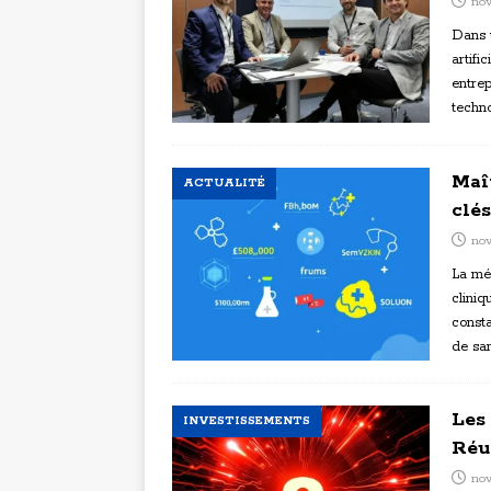
nov
Dans u
artifi
entrep
techn
Maî
ACTUALITÉ
clé
no
La mé
cliniq
consta
de san
Les
INVESTISSEMENTS
Réu
no