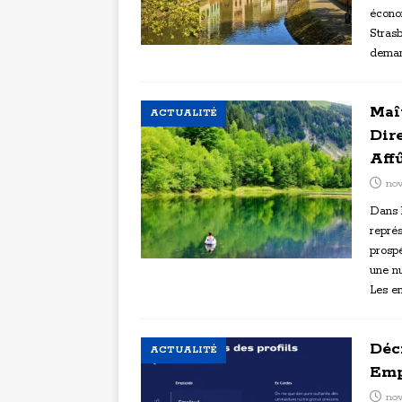
écono
Strasb
dema
Maî
ACTUALITÉ
Dir
Aff
no
Dans 
représ
prospé
une nu
Les e
Déc
ACTUALITÉ
Emp
nov