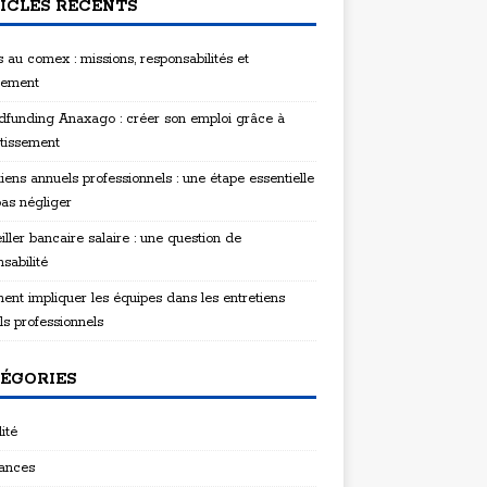
ICLES RÉCENTS
 au comex : missions, responsabilités et
tement
funding Anaxago : créer son emploi grâce à
stissement
iens annuels professionnels : une étape essentielle
pas négliger
ller bancaire salaire : une question de
sabilité
nt impliquer les équipes dans les entretiens
ls professionnels
ÉGORIES
ité
ances