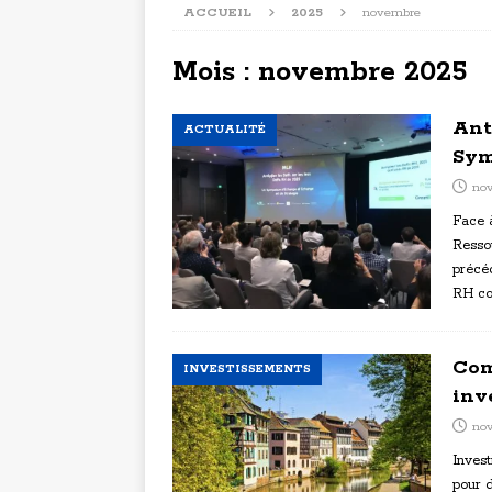
ACCUEIL
2025
novembre
Mois :
novembre 2025
Ant
ACTUALITÉ
Sym
no
Face à
Resso
précéd
RH co
Com
INVESTISSEMENTS
inv
no
Invest
pour 