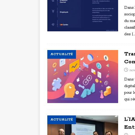
Dans l
sociop
du mar
classi
des
[…
Tra
ACTUALITÉ
Com
nov
Dans u
digita
pour l
qui ré
L’I
ACTUALITÉ
Ent