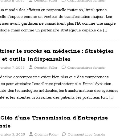
embre 11, 2025
Quentin Foller
Commentaires fermés
n monde des affaires en perpétuelle mutation, l’intelligence
cielle s’impose comme un vecteur de transformation majeur. Les
rises avant-gardistes ne considèrent plus l’IA comme une simple
ologie, mais comme un partenaire stratégique capable de
[…]
triser le succès en médecine : Stratégies
s et outils indispensables
vembre 7, 2025
Quentin Foller
Commentaires fermés
decine contemporaine exige bien plus que des compétences
ues pour atteindre l’excellence professionnelle. Entre l’évolution
nte des technologies médicales, les transformations des systèmes
té et les attentes croissantes des patients, les praticiens font
[…]
 Clés d’une Transmission d’Entreprise
ssie
vembre 3, 2025
Quentin Foller
Commentaires fermés