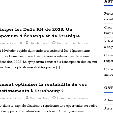
ART
Postes
recru
Crowd
iciper les Défis RH de 2025: Un
l’inve
posium d’Échange et de Stratégie
Entret
vembre 27, 2025
Quentin Foller
Commentaires fermés
à ne 
 l’évolution rapide du monde professionnel, les départements
Consei
urces Humaines doivent se préparer à relever des défis sans
respon
ent d’ici 2025. Le symposium consacré à l’anticipation des enjeux
nstitue une plateforme stratégique où
[…]
Comme
annue
ment optimiser la rentabilité de vos
CAT
estissements à Strasbourg ?
vembre 25, 2025
Quentin Foller
Commentaires fermés
Actual
ir dans la capitale alsacienne représente une opportunité attractive
Assur
développer votre patrimoine immobilier. Entre dynamisme