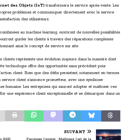
rnet des Objets (IoT)
transformera le service après-vente. Les
 propres problèmes et communiquer directement avec le service
satisfaction des utilisateurs.
 combinées au machine learning, ouvriront de nouvelles possibilités
pourront guider les clients à travers des réparations complexes
ionnant ainsi le concept de service sur site.
es clients représente une évolution majeure dans la manière dont
Cette technologie offre des opportunités sans précédent pour
tisfaction client. Bien que des défis persistent, notamment en termes
du service client s’annonce prometteur, avec une symbiose
ertise humaine. Les entreprises qui sauront adopter et maîtriser ces
ffrir une expérience client exceptionnelle et se démarquer dans un
SUIVANT
ves RSE
Façonner l’avenir : Maîtrisez l’art de la