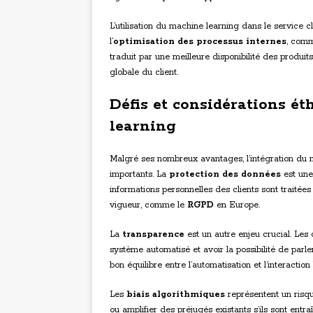
L’utilisation du machine learning dans le service cl
l’
optimisation des processus internes
, comm
traduit par une meilleure disponibilité des produits
globale du client.
Défis et considérations ét
learning
Malgré ses nombreux avantages, l’intégration du m
importants. La
protection des données
est une
informations personnelles des clients sont traité
vigueur, comme le
RGPD
en Europe.
La
transparence
est un autre enjeu crucial. Les 
système automatisé et avoir la possibilité de parler
bon équilibre entre l’automatisation et l’interacti
Les
biais algorithmiques
représentent un risq
ou amplifier des préjugés existants s’ils sont entr