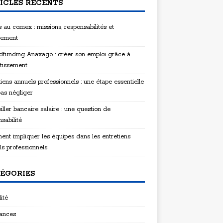
ICLES RÉCENTS
 au comex : missions, responsabilités et
tement
funding Anaxago : créer son emploi grâce à
stissement
iens annuels professionnels : une étape essentielle
pas négliger
ller bancaire salaire : une question de
sabilité
nt impliquer les équipes dans les entretiens
ls professionnels
ÉGORIES
ité
ances