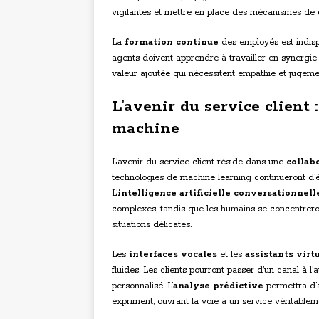
vigilantes et mettre en place des mécanismes de cont
La
formation continue
des employés est indisp
agents doivent apprendre à travailler en synergie
valeur ajoutée qui nécessitent empathie et jugem
L’avenir du service clien
machine
L’avenir du service client réside dans une
collab
technologies de machine learning continueront d’é
L’
intelligence artificielle conversationnell
complexes, tandis que les humains se concentreron
situations délicates.
Les
interfaces vocales
et les
assistants virt
fluides. Les clients pourront passer d’un canal à l’
personnalisé. L’
analyse prédictive
permettra d’a
expriment, ouvrant la voie à un service véritableme