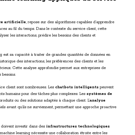
e artificielle
, repose sur des algorithmes capables d’apprendre
ces au fil du temps. Dans le contexte du service client, cette
lyser les interactions, prédire les besoins des clients et
g est sa capacité à traiter de grandes quantités de données en
istorique des interactions, les préférences des clients et les
écieux. Cette analyse approfondie permet aux entreprises de
s besoins.
ice client sont nombreuses. Les
chatbots intelligents
peuvent
gents humains pour des tâches plus complexes. Les
systèmes de
oduits ou des solutions adaptés à chaque client. L’
analyse
iels avant qu’ils ne surviennent, permettant une approche proactive
s doivent investir dans des
infrastructures technologiques
 machine learning nécessite une collaboration étroite entre les