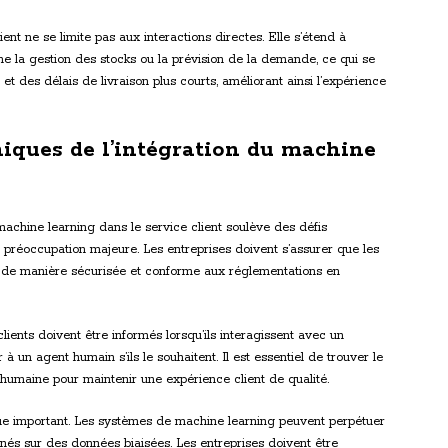
ient ne se limite pas aux interactions directes. Elle s’étend à
e la gestion des stocks ou la prévision de la demande, ce qui se
 et des délais de livraison plus courts, améliorant ainsi l’expérience
hiques de l’intégration du machine
achine learning dans le service client soulève des défis
 préoccupation majeure. Les entreprises doivent s’assurer que les
es de manière sécurisée et conforme aux réglementations en
clients doivent être informés lorsqu’ils interagissent avec un
 à un agent humain s’ils le souhaitent. Il est essentiel de trouver le
on humaine pour maintenir une expérience client de qualité.
ue important. Les systèmes de machine learning peuvent perpétuer
aînés sur des données biaisées. Les entreprises doivent être