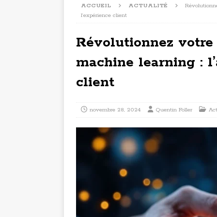
ACCUEIL
ACTUALITÉ
Révolutionne
l’expérience client
Révolutionnez votre 
machine learning : l
client
novembre 28, 2024
Quentin Foller
Act