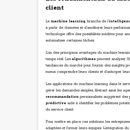
client
Le
machine learning
, branche de l’
intelligenc
à partir de données et d’améliorer leurs performan
technologie offre des possibilités inédites pour ana
automatiser certaines tâches.
L’un des principaux avantages du machine learnin
temps réel. Les
algorithmes
peuvent analyser l’h
tendances du marché pour fournir des insights pr
mieux comprendre leurs clients et d’anticiper leur
Les applications du machine learning dans le serv
gérer les demandes simples, libérant ainsi les a
recommandation
personnalisés suggèrent des pr
prédictive
aide à identifier les problèmes potent
du service client.
Pour mettre en place ces solutions, les entreprise
adaptées et former leurs équipes. L’intégration du