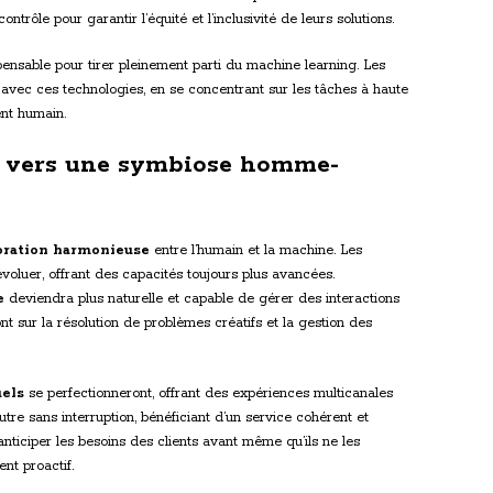
rôle pour garantir l’équité et l’inclusivité de leurs solutions.
ensable pour tirer pleinement parti du machine learning. Les
 avec ces technologies, en se concentrant sur les tâches à haute
ent humain.
t : vers une symbiose homme-
oration harmonieuse
entre l’humain et la machine. Les
voluer, offrant des capacités toujours plus avancées.
e
deviendra plus naturelle et capable de gérer des interactions
t sur la résolution de problèmes créatifs et la gestion des
uels
se perfectionneront, offrant des expériences multicanales
autre sans interruption, bénéficiant d’un service cohérent et
nticiper les besoins des clients avant même qu’ils ne les
nt proactif.