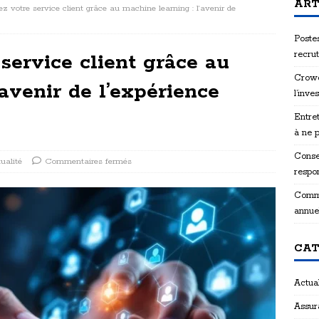
ART
z votre service client grâce au machine learning : l’avenir de
Postes
recru
service client grâce au
Crowd
’avenir de l’expérience
l’inve
Entret
à ne 
Consei
ualité
Commentaires fermés
respon
Comme
annue
CAT
Actual
Assur