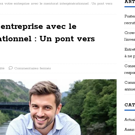
ART
z votre entreprise avec le mentorat intergénérationnel : Un pont vers
Postes
recru
entreprise avec le
Crowd
tionnel : Un pont vers
l’inve
Entret
à ne 
Consei
ité
Commentaires fermés
respon
Comme
annue
CAT
Actual
Assur