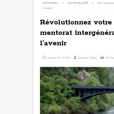
ACCUEIL
ACTUALITÉ
Révolutionne
l’avenir
Révolutionnez votre 
mentorat intergénéra
l’avenir
janvier 23, 2025
Quentin Foller
Actual