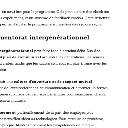
e de soutien
pour le programme. Cela peut inclure des check-ins
es expériences, et un système de feedback continu. Cette structure
 permet d’ajuster le programme en fonction des retours reçus.
 mentorat intergénérationnel
tergénérationnel
peut faire face à certains défis. L’un des
 styles de communication
entre les générations. Les seniors
nnelles, tandis que les juniors sont souvent plus à l’aise avec les
ées.
uvoir une
culture d’ouverture et de respect mutuel
.
nt de leurs préférences de communication et à trouver un terrain
générationnelle peuvent être bénéfiques pour sensibiliser chacun
ension mutuelle.
angement
, particulièrement de la part des employés plus
s nouvelles idées ou technologies. Pour atténuer ce problème,
e réciproque. Montrez comment les compétences de chaque