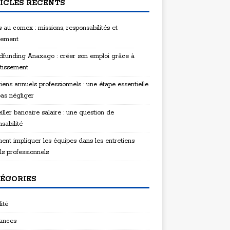
ICLES RÉCENTS
 au comex : missions, responsabilités et
tement
funding Anaxago : créer son emploi grâce à
stissement
iens annuels professionnels : une étape essentielle
pas négliger
ller bancaire salaire : une question de
sabilité
nt impliquer les équipes dans les entretiens
ls professionnels
ÉGORIES
ité
ances