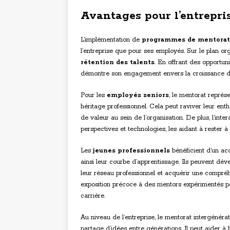
Avantages pour l’entrepri
L’implémentation de
programmes de mentorat 
l’entreprise que pour ses employés. Sur le plan orga
rétention des talents
. En offrant des opportun
démontre son engagement envers la croissance de s
Pour les
employés seniors
, le mentorat représ
héritage professionnel. Cela peut raviver leur ent
de valeur au sein de l’organisation. De plus, l’int
perspectives et technologies, les aidant à rester 
Les
jeunes professionnels
bénéficient d’un ac
ainsi leur courbe d’apprentissage. Ils peuvent dé
leur réseau professionnel et acquérir une compréhe
exposition précoce à des mentors expérimentés peu
carrière.
Au niveau de l’entreprise, le mentorat intergénéra
partage d’idées entre générations. Il peut aider à