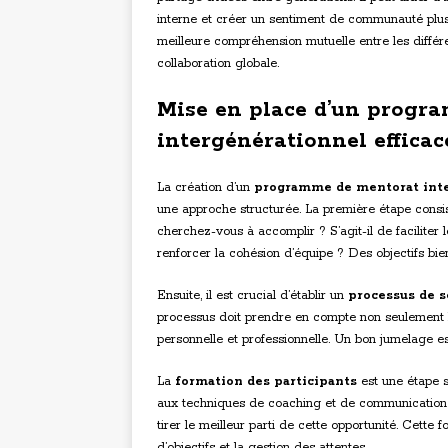
interne et créer un sentiment de communauté plus 
meilleure compréhension mutuelle entre les différen
collaboration globale.
Mise en place d’un progr
intergénérationnel efficac
La création d’un
programme de mentorat int
une approche structurée. La première étape consis
cherchez-vous à accomplir ? S’agit-il de faciliter 
renforcer la cohésion d’équipe ? Des objectifs bien
Ensuite, il est crucial d’établir un
processus de s
processus doit prendre en compte non seulement le
personnelle et professionnelle. Un bon jumelage es
La
formation des participants
est une étape s
aux techniques de coaching et de communication
tirer le meilleur parti de cette opportunité. Cette f
d’objectifs et la gestion des attentes.