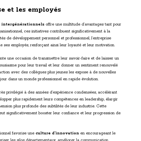
se et les employés
intergénérationnels
offre une multitude d’avantages tant pour
nisationnel, ces initiatives contribuent significativement à la
ités de développement personnel et professionnel, l’entreprise
es employés, renforçant ainsi leur loyauté et leur motivation.
ente une occasion de transmettre leur savoir-faire et de laisser un
housiasme pour leur travail et leur donner un sentiment renouvelé
eraction avec des collègues plus jeunes les expose à de nouvelles
à jour dans un monde professionnel en rapide évolution.
cès privilégié à des années d’expérience condensées, accélérant
velopper plus rapidement leurs compétences en leadership, élargir
nsion plus profonde des subtilités de leur industrie. Cette
t significativement booster leur confiance et leur progression de
tionnel favorise une
culture d’innovation
en encourageant le
 briser les silos départementaux, améliorer la communication