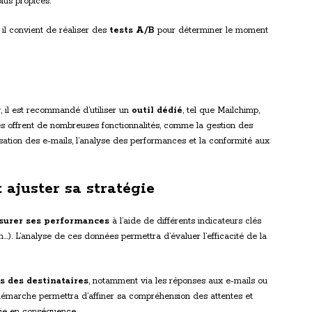
lus propices.
 il convient de réaliser des
tests A/B
pour déterminer le moment
 il est recommandé d’utiliser un
outil dédié
, tel que Mailchimp,
 offrent de nombreuses fonctionnalités, comme la gestion des
lisation des e-mails, l’analyse des performances et la conformité aux
t ajuster sa stratégie
urer ses performances
à l’aide de différents indicateurs clés
n…). L’analyse de ces données permettra d’évaluer l’efficacité de la
s des destinataires
, notamment via les réponses aux e-mails ou
démarche permettra d’affiner sa compréhension des attentes et
égie en conséquence.