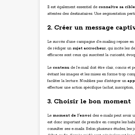
Il est également essentiel de
connaître sa cible
attentes des destinataires. Une segmentation perti
2. Créer un message capti
Le succès d’une campagne d’e-mailing repose en g
de rédiger un
sujet accrocheur
, qui incite les d
efficaces sont ceux qui suscitent la curiosité, év
Le
contenu
de l’e-mail doit être clair, concis et p
évitant les images et les mises en forme trop compl
faciliter la lecture. N’oubliez pas d’intégrer un
app
effectuer une action spécifique (achat, inscription
3. Choisir le bon moment
Le
moment de l’envoi
des e-mails peut avoir un
est donc important de prendre en compte les habit
consulter ses e-mails. Selon plusieurs études, les