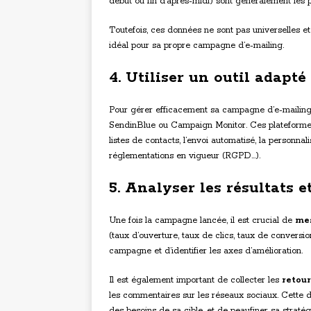
début ou fin d’après-midi) sont généralement les p
Toutefois, ces données ne sont pas universelles et
idéal pour sa propre campagne d’e-mailing.
4. Utiliser un outil adapté
Pour gérer efficacement sa campagne d’e-mailing,
SendinBlue ou Campaign Monitor. Ces plateformes
listes de contacts, l’envoi automatisé, la personna
réglementations en vigueur (RGPD…).
5. Analyser les résultats e
Une fois la campagne lancée, il est crucial de
mes
(taux d’ouverture, taux de clics, taux de conversio
campagne et d’identifier les axes d’amélioration.
Il est également important de collecter les
retour
les commentaires sur les réseaux sociaux. Cette 
des besoins de sa cible, et de peaufiner sa strat