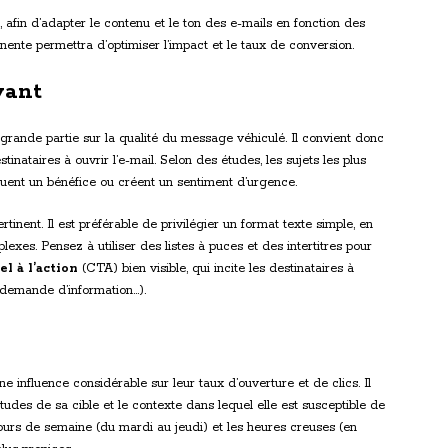
, afin d’adapter le contenu et le ton des e-mails en fonction des
nente permettra d’optimiser l’impact et le taux de conversion.
vant
rande partie sur la qualité du message véhiculé. Il convient donc
estinataires à ouvrir l’e-mail. Selon des études, les sujets les plus
oquent un bénéfice ou créent un sentiment d’urgence.
ertinent. Il est préférable de privilégier un format texte simple, en
exes. Pensez à utiliser des listes à puces et des intertitres pour
el à l’action
(CTA) bien visible, qui incite les destinataires à
, demande d’information…).
e influence considérable sur leur taux d’ouverture et de clics. Il
udes de sa cible et le contexte dans lequel elle est susceptible de
 jours de semaine (du mardi au jeudi) et les heures creuses (en