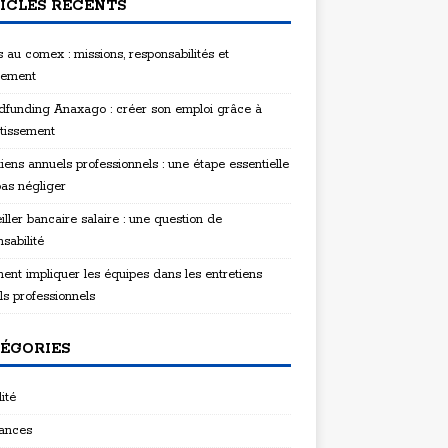
ICLES RÉCENTS
 au comex : missions, responsabilités et
tement
funding Anaxago : créer son emploi grâce à
stissement
iens annuels professionnels : une étape essentielle
pas négliger
ller bancaire salaire : une question de
sabilité
nt impliquer les équipes dans les entretiens
ls professionnels
ÉGORIES
ité
ances