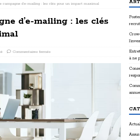
ART
re campagne d’e-mailing : les clés pour un impact maximal
Postes
ne d’e-mailing : les clés
recru
imal
Crowd
l’inve
Entret
té
Commentaires fermés
à ne 
Consei
respon
Comme
annue
CAT
Actual
Assur