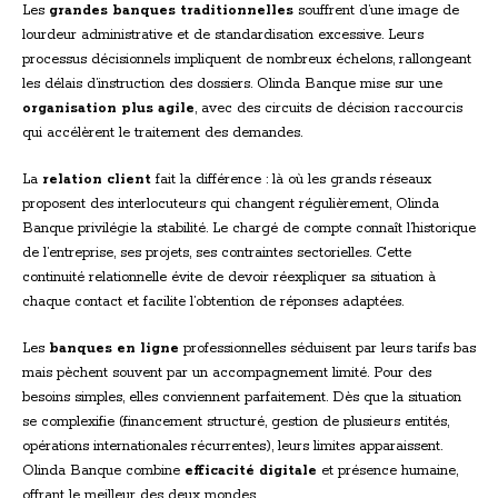
Les
grandes banques traditionnelles
souffrent d’une image de
lourdeur administrative et de standardisation excessive. Leurs
processus décisionnels impliquent de nombreux échelons, rallongeant
les délais d’instruction des dossiers. Olinda Banque mise sur une
organisation plus agile
, avec des circuits de décision raccourcis
qui accélèrent le traitement des demandes.
La
relation client
fait la différence : là où les grands réseaux
proposent des interlocuteurs qui changent régulièrement, Olinda
Banque privilégie la stabilité. Le chargé de compte connaît l’historique
de l’entreprise, ses projets, ses contraintes sectorielles. Cette
continuité relationnelle évite de devoir réexpliquer sa situation à
chaque contact et facilite l’obtention de réponses adaptées.
Les
banques en ligne
professionnelles séduisent par leurs tarifs bas
mais pèchent souvent par un accompagnement limité. Pour des
besoins simples, elles conviennent parfaitement. Dès que la situation
se complexifie (financement structuré, gestion de plusieurs entités,
opérations internationales récurrentes), leurs limites apparaissent.
Olinda Banque combine
efficacité digitale
et présence humaine,
offrant le meilleur des deux mondes.