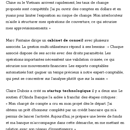
Chine ou le Vietnam arrivent rapidement, les taux de change
proposés sont compétitifs. J’ai pu ouvrir des comptes en dollars et en
yuans pour limiter l’exposition au risque de change. Mon interlocuteur
m’aide à structurer mes opérations de couverture, ce qui sécurise
mes approvisionnements. »
Marc Fontaine dirige un
cabinet de conseil
avec plusieurs
associés. La gestion multi-utilisateurs répond à ses besoins : « Chaque
associé dispose de ses accès avec des droits paramétrés. Les
opérations importantes nécessitent une validation croisée, ce qui
sécurise nos mouvements financiers. Les exports comptables
automatisés font gagner un temps précieux à notre expert-comptable,
qui peut se concentrer sur l’analyse plutôt que sur la saisie. »
Claire Dubois a créé sa
startup technologique
il y a deux ans. Le
soutien d’Olinda Banque l’a aidée à franchir des étapes critiques :
« Mon chargé de compte a cru en mon projet dès le départ. J’ai
obtenu un prêt d’honneur complété par un crédit bancaire qui m’a
permis de lancer l’activité. Aujourd’hui, je prépare une levée de fonds
et ma banque m’accompagne dans cette démarche, en me mettant en
relation avec son réseau d’investisseurs. »