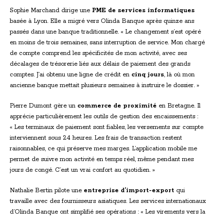
Sophie Marchand dirige une
PME de services informatiques
basée à Lyon. Elle a migré vers Olinda Banque après quinze ans
passés dans une banque traditionnelle. « Le changement s’est opéré
en moins de trois semaines, sans interruption de service. Mon chargé
de compte comprend les spécificités de mon activité, avec ses
décalages de trésorerie liés aux délais de paiement des grands
comptes. J’ai obtenu une ligne de crédit en
cinq jours
, là où mon
ancienne banque mettait plusieurs semaines à instruire le dossier. »
Pierre Dumont gère un
commerce de proximité
en Bretagne. Il
apprécie particulièrement les outils de gestion des encaissements :
« Les terminaux de paiement sont fiables, les versements sur compte
interviennent sous 24 heures. Les frais de transaction restent
raisonnables, ce qui préserve mes marges. L’application mobile me
permet de suivre mon activité en temps réel, même pendant mes
jours de congé. C’est un vrai confort au quotidien. »
Nathalie Bertin pilote une
entreprise d’import-export
qui
travaille avec des fournisseurs asiatiques. Les services internationaux
d’Olinda Banque ont simplifié ses opérations : « Les virements vers la