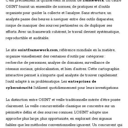
C’est précisément là qu’intervient la notion de
framework
. Un cadre
OSINT fournit un ensemble de normes, de pratiques et d’outils
organisés pour guider la collecte et l’analyse. Sans structure, un
analyste passe des heures à naviguer entre des outils disparates,
risque de manquer des sources pertinentes ou de dupliquer ses
efforts. Avec un framework cohérent, le travail devient systématique,
reproductible et auditable.
Le site
osintframework.com
, référence mondiale en la matière,
organise visuellement des centaines d’outils par catégories :
recherche de personnes, analyse de domaines, surveillance de
réseaux sociaux, géolocalisation, et bien d’autres. Cette cartographie
interactive permet à n’importe quel analyste de trouver rapidement
l’outil adapté à sa problématique. Les
entreprises de
cybersécurité
l’utilisent quotidiennement pour leurs investigations.
La distinction entre OSINT et veille traditionnelle mérite d’être posée
clairement. La veille concurrentielle classique se concentre sur un
périmètre défini et des sources connues. L’OSINT adopte une
approche plus large, plus opportuniste, en explorant des signaux
faibles que les méthodes conventionnelles ignorent. Un concurrent qui