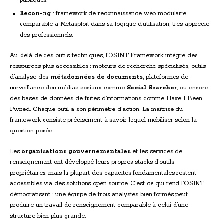
publiques.
Recon-ng
: framework de reconnaissance web modulaire,
comparable à Metasploit dans sa logique d’utilisation, très apprécié
des professionnels.
Au-delà de ces outils techniques, l’OSINT Framework intègre des
ressources plus accessibles : moteurs de recherche spécialisés, outils
d’analyse des
métadonnées de documents
, plateformes de
surveillance des médias sociaux comme
Social Searcher
, ou encore
des bases de données de fuites d’informations comme Have I Been
Pwned. Chaque outil a son périmètre d’action. La maîtrise du
framework consiste précisément à savoir lequel mobiliser selon la
question posée.
Les
organisations gouvernementales
et les services de
renseignement ont développé leurs propres stacks d’outils
propriétaires, mais la plupart des capacités fondamentales restent
accessibles via des solutions open source. C’est ce qui rend l’OSINT
démocratisant : une équipe de trois analystes bien formés peut
produire un travail de renseignement comparable à celui d’une
structure bien plus grande.