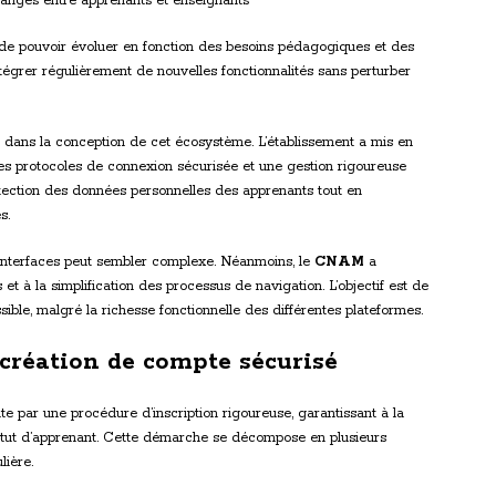
changes entre apprenants et enseignants
 de pouvoir évoluer en fonction des besoins pédagogiques et des
ntégrer régulièrement de nouvelles fonctionnalités sans perturber
 dans la conception de cet écosystème. L’établissement a mis en
 des protocoles de connexion sécurisée et une gestion rigoureuse
otection des données personnelles des apprenants tout en
s.
 d’interfaces peut sembler complexe. Néanmoins, le
CNAM
a
s et à la simplification des processus de navigation. L’objectif est de
sible, malgré la richesse fonctionnelle des différentes plateformes.
 création de compte sécurisé
e par une procédure d’inscription rigoureuse, garantissant à la
statut d’apprenant. Cette démarche se décompose en plusieurs
lière.