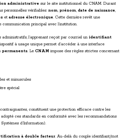
ion administrative
sur le site institutionnel du CNAM. Durant
ons personnelles vérifiables:
nom
,
prénom
,
date de naissance
,
es
et
adresse électronique
. Cette dernière revêt une
 communication principal avec l’institution.
 administratifs, l’apprenant reçoit par courriel un
identifiant
dispositif à usage unique permet d’accéder à une interface
ts permanents
. Le
CNAM
impose des règles strictes concernant
les et minuscules
ère spécial
ontraignantes, constituent une protection efficace contre les
 adopté ces standards en conformité avec les recommandations
 Systèmes d’Information).
tification à double facteur
. Au-delà du couple identifiant/mot