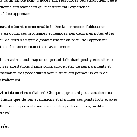
 qu’un simple point d’accès aux ressources pédagogiques. Cette
tionnalités avancées qui transforment l’expérience
atif des apprenants.
leau de bord personnalisé
. Dès la connexion, l’utilisateur
 en cours, ses prochaines échéances, ses dernières notes et les
eau de bord s’adapte dynamiquement au profil de l’apprenant,
entes selon son cursus et son avancement.
e un autre atout majeur du portail. L’étudiant peut y consulter et
ses attestations d’inscription, suivre l’état de ses paiements et
érialisation des procédures administratives permet un gain de
 traitement.
vi pédagogique
élaboré. Chaque apprenant peut visualiser sa
’historique de ses évaluations et identifier ses points forts et axes
ent une représentation visuelle des performances, facilitant
ravail.
rés