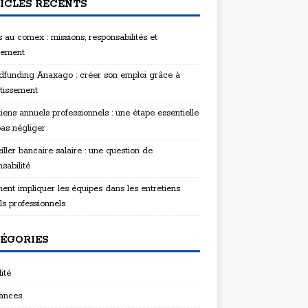
ICLES RÉCENTS
 au comex : missions, responsabilités et
tement
funding Anaxago : créer son emploi grâce à
stissement
iens annuels professionnels : une étape essentielle
pas négliger
ller bancaire salaire : une question de
sabilité
nt impliquer les équipes dans les entretiens
ls professionnels
ÉGORIES
ité
ances