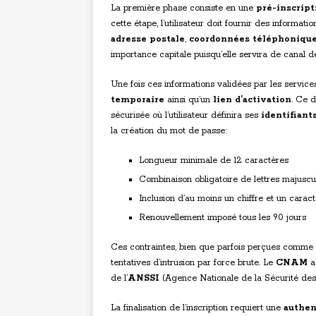
La première phase consiste en une
pré-inscript
cette étape, l’utilisateur doit fournir des informati
adresse postale
,
coordonnées téléphoniqu
importance capitale puisqu’elle servira de canal de
Une fois ces informations validées par les services
temporaire
ainsi qu’un
lien d’activation
. Ce 
sécurisée où l’utilisateur définira ses
identifian
la création du mot de passe:
Longueur minimale de 12 caractères
Combinaison obligatoire de lettres majuscu
Inclusion d’au moins un chiffre et un caract
Renouvellement imposé tous les 90 jours
Ces contraintes, bien que parfois perçues comme c
tentatives d’intrusion par force brute. Le
CNAM
a
de l’
ANSSI
(Agence Nationale de la Sécurité des
La finalisation de l’inscription requiert une
authen