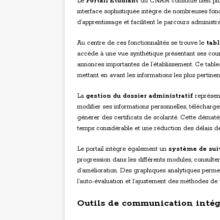
Le
Portail Étudiant
du CNAM constitue bien plus
interface sophistiquée intègre de nombreuses fonc
d’apprentissage et facilitent le parcours administr
Au centre de ces fonctionnalités se trouve le
tab
accède à une vue synthétique présentant ses cours
annonces importantes de l’établissement. Ce tabl
mettant en avant les informations les plus pertin
La
gestion du dossier administratif
représent
modifier ses informations personnelles, télécharger 
générer des certificats de scolarité. Cette démat
temps considérable et une réduction des délais de
Le portail intègre également un
système de sui
progression dans les différents modules, consulter l
d’amélioration. Des graphiques analytiques permett
l’auto-évaluation et l’ajustement des méthodes de t
Outils de communication intég