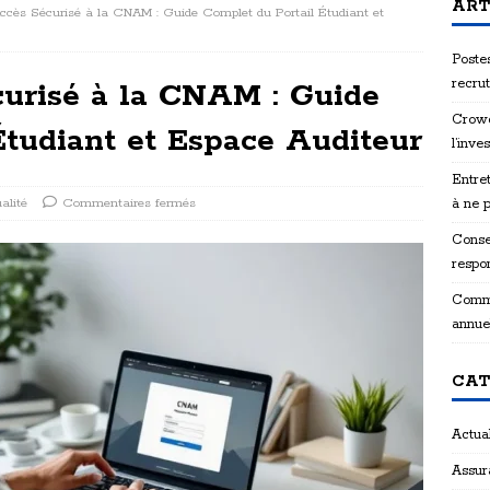
ART
’Accès Sécurisé à la CNAM : Guide Complet du Portail Étudiant et
Postes
recru
curisé à la CNAM : Guide
Crowd
Étudiant et Espace Auditeur
l’inve
Entret
alité
Commentaires fermés
à ne 
Consei
respon
Comme
annue
CAT
Actual
Assur