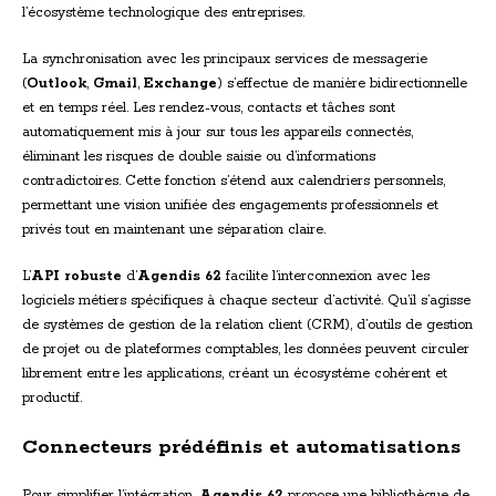
l’écosystème technologique des entreprises.
La synchronisation avec les principaux services de messagerie
(
Outlook
,
Gmail
,
Exchange
) s’effectue de manière bidirectionnelle
et en temps réel. Les rendez-vous, contacts et tâches sont
automatiquement mis à jour sur tous les appareils connectés,
éliminant les risques de double saisie ou d’informations
contradictoires. Cette fonction s’étend aux calendriers personnels,
permettant une vision unifiée des engagements professionnels et
privés tout en maintenant une séparation claire.
L’
API robuste
d’
Agendis 62
facilite l’interconnexion avec les
logiciels métiers spécifiques à chaque secteur d’activité. Qu’il s’agisse
de systèmes de gestion de la relation client (CRM), d’outils de gestion
de projet ou de plateformes comptables, les données peuvent circuler
librement entre les applications, créant un écosystème cohérent et
productif.
Connecteurs prédéfinis et automatisations
Pour simplifier l’intégration,
Agendis 62
propose une bibliothèque de