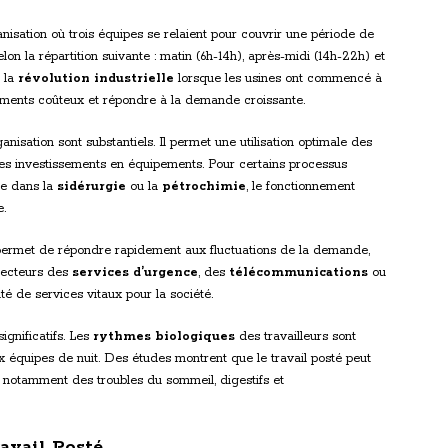
nisation où trois équipes se relaient pour couvrir une période de
on la répartition suivante : matin (6h-14h), après-midi (14h-22h) et
s la
révolution industrielle
lorsque les usines ont commencé à
pements coûteux et répondre à la demande croissante.
isation sont substantiels. Il permet une utilisation optimale des
es investissements en équipements. Pour certains processus
me dans la
sidérurgie
ou la
pétrochimie
, le fonctionnement
.
 permet de répondre rapidement aux fluctuations de la demande,
 secteurs des
services d’urgence
, des
télécommunications
ou
ité de services vitaux pour la société.
ignificatifs. Les
rythmes biologiques
des travailleurs sont
x équipes de nuit. Des études montrent que le travail posté peut
 notamment des troubles du sommeil, digestifs et
avail Posté