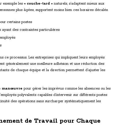
ar exemple les
« couche-tard »
naturels, s’adaptent mieux aux
 personnes plus âgées, supportent moins bien ces horaires décalés.
our certains postes
 ayant des contraintes particulières
 employés
s
s ce processus. Les entreprises qui impliquent leurs employés
nent généralement une meilleure adhésion et une réduction des
ntants de chaque équipe et la direction permettent d’ajuster les
e manœuvre
pour gérer les imprévus comme les absences ou les
d’employés polyvalents capables d’intervenir sur différents postes
continuité des opérations sans surcharger systématiquement les
nnement de Travail pour Chaque