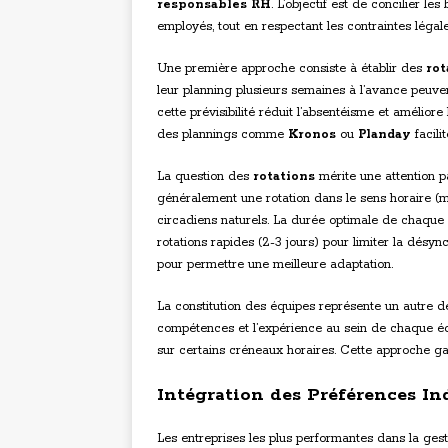
responsables RH
. L’objectif est de concilier le
employés, tout en respectant les contraintes légal
Une première approche consiste à établir des
rot
leur planning plusieurs semaines à l’avance peuve
cette prévisibilité réduit l’absentéisme et améliore 
des plannings comme
Kronos
ou
Planday
facili
La question des
rotations
mérite une attention p
généralement une rotation dans le sens horaire (
circadiens naturels. La durée optimale de chaque c
rotations rapides (2-3 jours) pour limiter la désync
pour permettre une meilleure adaptation.
La constitution des équipes représente un autre dé
compétences et l’expérience au sein de chaque équip
sur certains créneaux horaires. Cette approche ga
Intégration des Préférences In
Les entreprises les plus performantes dans la ge