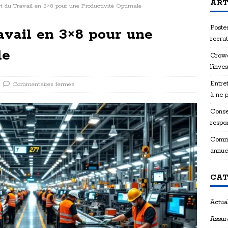
ART
Art du Travail en 3×8 pour une Productivité Optimale
Postes
ravail en 3×8 pour une
recru
le
Crowd
l’inve
Entret
Commentaires fermés
à ne 
Consei
respon
Comme
annue
CAT
Actual
Assur