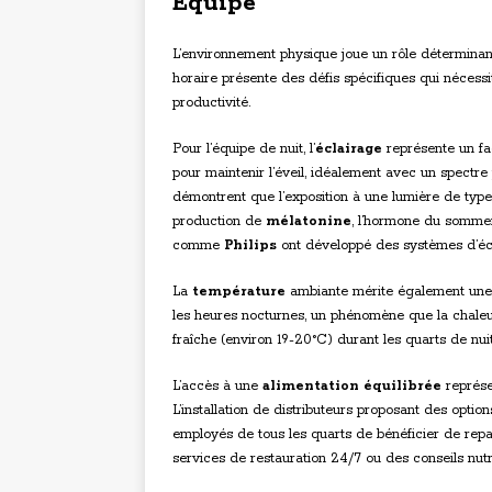
Équipe
L’environnement physique joue un rôle détermina
horaire présente des défis spécifiques qui nécessi
productivité.
Pour l’équipe de nuit, l’
éclairage
représente un fac
pour maintenir l’éveil, idéalement avec un spectr
démontrent que l’exposition à une lumière de typ
production de
mélatonine
, l’hormone du sommeil,
comme
Philips
ont développé des systèmes d’éc
La
température
ambiante mérite également une a
les heures nocturnes, un phénomène que la chaleu
fraîche (environ 19-20°C) durant les quarts de nuit
L’accès à une
alimentation équilibrée
représen
L’installation de distributeurs proposant des opti
employés de tous les quarts de bénéficier de repa
services de restauration 24/7 ou des conseils nutri