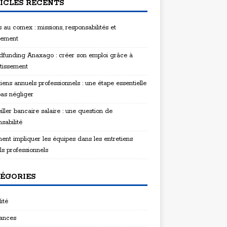
ICLES RÉCENTS
 au comex : missions, responsabilités et
tement
funding Anaxago : créer son emploi grâce à
stissement
iens annuels professionnels : une étape essentielle
pas négliger
ller bancaire salaire : une question de
sabilité
nt impliquer les équipes dans les entretiens
ls professionnels
ÉGORIES
ité
ances