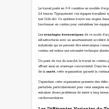
Le travail posté en 3×8 constitue un modèle d’orga
24 heures. Typiquement, ces équipes travaillent sel
nuit (22h-6h). Ce système trouve son origine dan
fonctionner en continu pour rentabiliser les équi
Les
avantages économiques
de ce mode d’organ
infrastructures avec un amortissement accéléré d
industriels qui ne peuvent être interrompus, com
continu est même une nécessité technique absolue
Du point de vue du marché, le travail en continu
offrant ainsi un avantage concurrentiel. Dans les
de la
santé
, cette organisation garantit la continu
Cependant, cette organisation présente des défis s
perturbés, particulièrement pour ceux assignés au
entraîner divers problèmes de santé à long terme,
cardiovasculaires.
Les Différentes Variantes du Tr