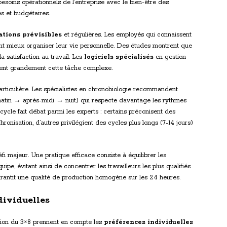
s besoins opérationnels de l’entreprise avec le bien-être des
es et budgétaires.
ations prévisibles
et régulières. Les employés qui connaissent
nt mieux organiser leur vie personnelle. Des études montrent que
la satisfaction au travail. Les
logiciels spécialisés
en gestion
tent grandement cette tâche complexe.
articulière. Les spécialistes en chronobiologie recommandent
matin → après-midi → nuit) qui respecte davantage les rythmes
ycle fait débat parmi les experts : certains préconisent des
hronisation, d’autres privilégient des cycles plus longs (7-14 jours)
fi majeur. Une pratique efficace consiste à équilibrer les
e, évitant ainsi de concentrer les travailleurs les plus qualifiés
rantit une qualité de production homogène sur les 24 heures.
dividuelles
stion du 3×8 prennent en compte les
préférences individuelles