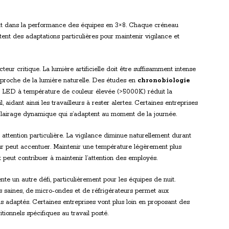
nt dans la performance des équipes en 3×8. Chaque créneau
tent des adaptations particulières pour maintenir vigilance et
teur critique. La lumière artificielle doit être suffisamment intense
e proche de la lumière naturelle. Des études en
chronobiologie
e LED à température de couleur élevée (>5000K) réduit la
 aidant ainsi les travailleurs à rester alertes. Certaines entreprises
lairage dynamique qui s’adaptent au moment de la journée.
ttention particulière. La vigilance diminue naturellement durant
r peut accentuer. Maintenir une température légèrement plus
 peut contribuer à maintenir l’attention des employés.
te un autre défi, particulièrement pour les équipes de nuit.
ons saines, de micro-ondes et de réfrigérateurs permet aux
s adaptés. Certaines entreprises vont plus loin en proposant des
tionnels spécifiques au travail posté.