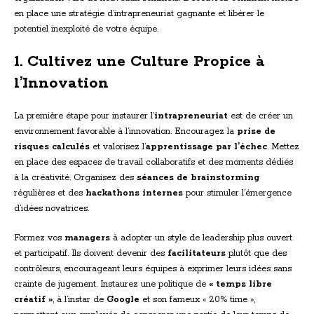
en place une stratégie d’intrapreneuriat gagnante et libérer le
potentiel inexploité de votre équipe.
1. Cultivez une Culture Propice à
l’Innovation
La première étape pour instaurer l’
intrapreneuriat
est de créer un
environnement favorable à l’innovation. Encouragez la
prise de
risques calculés
et valorisez l’
apprentissage par l’échec
. Mettez
en place des espaces de travail collaboratifs et des moments dédiés
à la créativité. Organisez des
séances de brainstorming
régulières et des
hackathons internes
pour stimuler l’émergence
d’idées novatrices.
Formez vos
managers
à adopter un style de leadership plus ouvert
et participatif. Ils doivent devenir des
facilitateurs
plutôt que des
contrôleurs, encourageant leurs équipes à exprimer leurs idées sans
crainte de jugement. Instaurez une politique de
« temps libre
créatif »
, à l’instar de
Google
et son fameux « 20% time »,