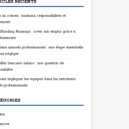
ICLES RÉCENTS
 au comex : missions, responsabilités et
tement
funding Anaxago : créer son emploi grâce à
stissement
iens annuels professionnels : une étape essentielle
pas négliger
ller bancaire salaire : une question de
sabilité
nt impliquer les équipes dans les entretiens
ls professionnels
ÉGORIES
ité
ances