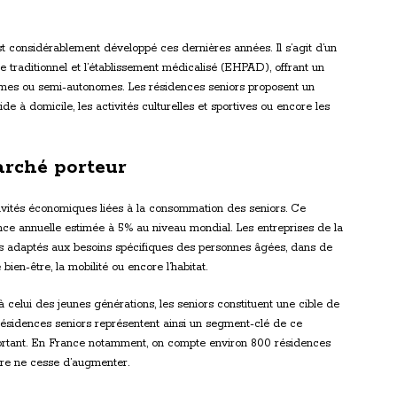
st considérablement développé ces dernières années. Il s’agit d’un
 traditionnel et l’établissement médicalisé (EHPAD), offrant un
mes ou semi-autonomes. Les résidences seniors proposent un
ide à domicile, les activités culturelles et sportives ou encore les
arché porteur
ivités économiques liées à la consommation des seniors. Ce
nce annuelle estimée à 5% au niveau mondial. Les entreprises de la
es adaptés aux besoins spécifiques des personnes âgées, dans de
bien-être, la mobilité ou encore l’habitat.
à celui des jeunes générations, les seniors constituent une cible de
 résidences seniors représentent ainsi un segment-clé de ce
ortant. En France notamment, on compte environ 800 résidences
fre ne cesse d’augmenter.