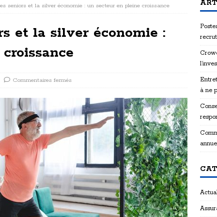
ART
es seniors et la silver économie : un secteur en pleine croissance
Postes
s et la silver économie :
recru
 croissance
Crowd
l’inve
Entret
Commentaires fermés
à ne 
Consei
respon
Comme
annue
CAT
Actual
Assur