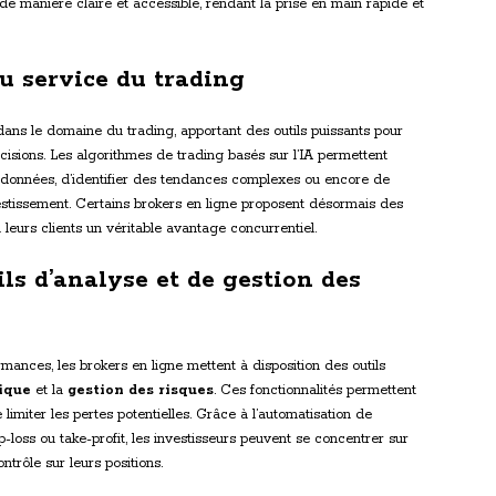
de manière claire et accessible, rendant la prise en main rapide et
 au service du trading
 dans le domaine du trading, apportant des outils puissants pour
écisions. Les algorithmes de trading basés sur l’IA permettent
 données, d’identifier des tendances complexes ou encore de
stissement. Certains brokers en ligne proposent désormais des
à leurs clients un véritable avantage concurrentiel.
ls d’analyse et de gestion des
ormances, les brokers en ligne mettent à disposition des outils
ique
et la
gestion des risques
. Ces fonctionnalités permettent
 limiter les pertes potentielles. Grâce à l’automatisation de
-loss ou take-profit, les investisseurs peuvent se concentrer sur
ntrôle sur leurs positions.