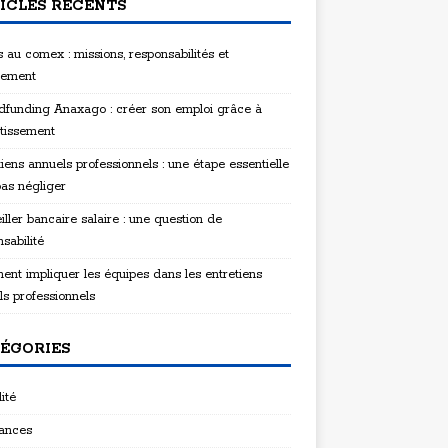
ICLES RÉCENTS
 au comex : missions, responsabilités et
tement
funding Anaxago : créer son emploi grâce à
stissement
iens annuels professionnels : une étape essentielle
pas négliger
ller bancaire salaire : une question de
sabilité
nt impliquer les équipes dans les entretiens
ls professionnels
ÉGORIES
ité
ances