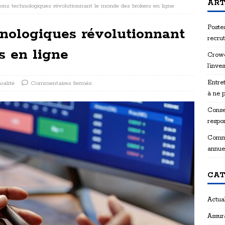
ART
ions technologiques révolutionnant le monde des brokers en ligne
Postes
hnologiques révolutionnant
recru
s en ligne
Crowd
l’inve
Entret
ualité
Commentaires fermés
à ne 
Consei
respon
Comme
annue
CAT
Actual
Assur