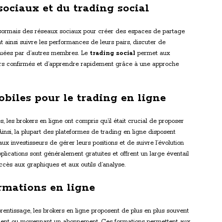
sociaux et du trading social
désormais des réseaux sociaux pour créer des espaces de partage
t ainsi suivre les performances de leurs pairs, discuter de
ctuées par d’autres membres. Le
trading social
permet aux
ers confirmés et d’apprendre rapidement grâce à une approche
obiles pour le trading en ligne
 les brokers en ligne ont compris qu’il était crucial de proposer
insi, la plupart des plateformes de trading en ligne disposent
ux investisseurs de gérer leurs positions et de suivre l’évolution
plications sont généralement gratuites et offrent un large éventail
accès aux graphiques et aux outils d’analyse.
rmations en ligne
entissage, les brokers en ligne proposent de plus en plus souvent
ement ou moyennant un abonnement. Ces formations permettent aux