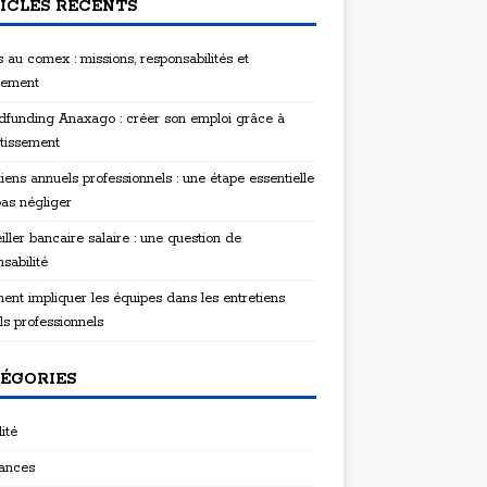
ICLES RÉCENTS
 au comex : missions, responsabilités et
tement
funding Anaxago : créer son emploi grâce à
stissement
iens annuels professionnels : une étape essentielle
pas négliger
ller bancaire salaire : une question de
sabilité
nt impliquer les équipes dans les entretiens
ls professionnels
ÉGORIES
ité
ances