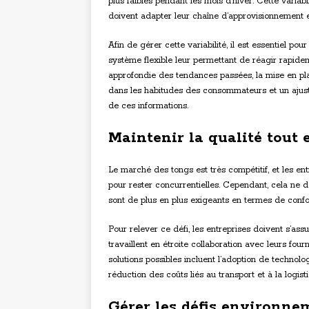
plus faibles pendant les mois d’hiver. Cette variab
doivent adapter leur chaîne d’approvisionnement
Afin de gérer cette variabilité, il est essentiel po
système flexible leur permettant de réagir rapide
approfondie des tendances passées, la mise en pl
dans les habitudes des consommateurs et un ajust
de ces informations.
Maintenir la qualité tout 
Le marché des tongs est très compétitif, et les 
pour rester concurrentielles. Cependant, cela ne d
sont de plus en plus exigeants en termes de confort,
Pour relever ce défi, les entreprises doivent s’ass
travaillent en étroite collaboration avec leurs four
solutions possibles incluent l’adoption de technolo
réduction des coûts liés au transport et à la logist
Gérer les défis environne