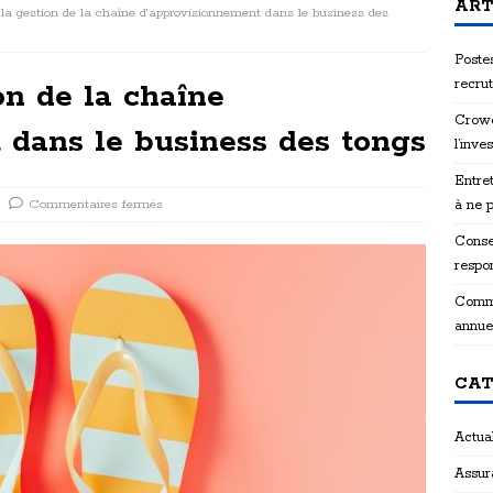
ART
 la gestion de la chaîne d’approvisionnement dans le business des
Postes
recru
on de la chaîne
Crowd
 dans le business des tongs
l’inve
Entret
Commentaires fermés
à ne 
Consei
respon
Comme
annue
CAT
Actual
Assur