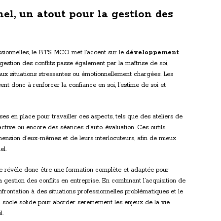
l, un atout pour la gestion des
sionnelles, le BTS MCO met l’accent sur le
développement
gestion des conflits passe également par la maîtrise de soi,
 aux situations stressantes ou émotionnellement chargées. Les
t donc à renforcer la confiance en soi, l’estime de soi et
s en place pour travailler ces aspects, tels que des ateliers de
active ou encore des séances d’auto-évaluation. Ces outils
hension d’eux-mêmes et de leurs interlocuteurs, afin de mieux
el.
révèle donc être une formation complète et adaptée pour
la gestion des conflits en entreprise. En combinant l’acquisition de
frontation à des situations professionnelles problématiques et le
 socle solide pour aborder sereinement les enjeux de la vie
l.