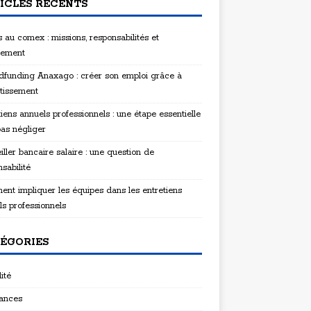
ICLES RÉCENTS
 au comex : missions, responsabilités et
tement
funding Anaxago : créer son emploi grâce à
stissement
iens annuels professionnels : une étape essentielle
pas négliger
ller bancaire salaire : une question de
sabilité
nt impliquer les équipes dans les entretiens
ls professionnels
ÉGORIES
ité
ances