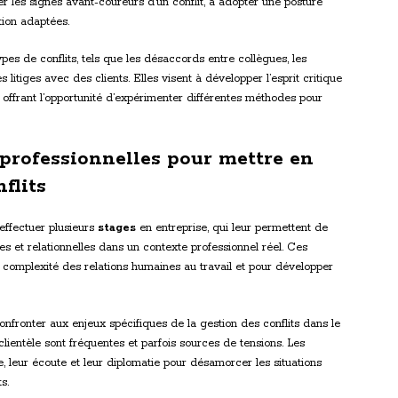
er les signes avant-coureurs d’un conflit, à adopter une posture
tion adaptées.
es de conflits, tels que les désaccords entre collègues, les
itiges avec des clients. Elles visent à développer l’esprit critique
r offrant l’opportunité d’expérimenter différentes méthodes pour
 professionnelles pour mettre en
flits
effectuer plusieurs
stages
en entreprise, qui leur permettent de
 et relationnelles dans un contexte professionnel réel. Ces
 complexité des relations humaines au travail et pour développer
onfronter aux enjeux spécifiques de la gestion des conflits dans le
lientèle sont fréquentes et parfois sources de tensions. Les
e, leur écoute et leur diplomatie pour désamorcer les situations
s.