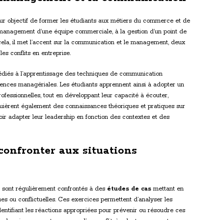
ur objectif de former les étudiants aux métiers du commerce et de
 management d’une équipe commerciale, à la gestion d’un point de
ela, il met l’accent sur la communication et le management, deux
es conflits en entreprise.
édiés à l’apprentissage des techniques de communication
nces managériales. Les étudiants apprennent ainsi à adopter un
fessionnelles, tout en développant leur capacité à écouter,
quièrent également des connaissances théoriques et pratiques sur
oir adapter leur leadership en fonction des contextes et des
confronter aux situations
 sont régulièrement confrontés à des
études de cas
mettant en
es ou conflictuelles. Ces exercices permettent d’analyser les
dentifiant les réactions appropriées pour prévenir ou résoudre ces