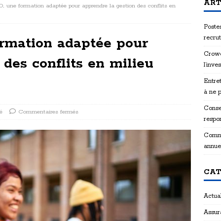
ART
 une formation adaptée pour apprendre la gestion des conflits en
Postes
recru
rmation adaptée pour
Crowd
 des conflits en milieu
l’inve
Entret
à ne 
Consei
é
Commentaires fermés
respon
Comme
annue
CAT
Actual
Assur