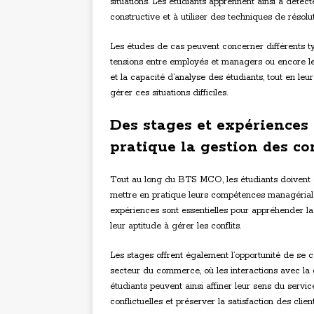
situations. Les étudiants apprennent ainsi à détect
constructive et à utiliser des techniques de résolu
Les études de cas peuvent concerner différents typ
tensions entre employés et managers ou encore les l
et la capacité d’analyse des étudiants, tout en leu
gérer ces situations difficiles.
Des stages et expériences
pratique la gestion des con
Tout au long du BTS MCO, les étudiants doivent 
mettre en pratique leurs compétences managériales
expériences sont essentielles pour appréhender la
leur aptitude à gérer les conflits.
Les stages offrent également l’opportunité de se c
secteur du commerce, où les interactions avec la c
étudiants peuvent ainsi affiner leur sens du servic
conflictuelles et préserver la satisfaction des client