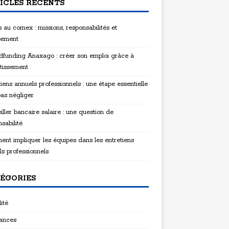
ICLES RÉCENTS
 au comex : missions, responsabilités et
tement
funding Anaxago : créer son emploi grâce à
stissement
iens annuels professionnels : une étape essentielle
pas négliger
ller bancaire salaire : une question de
sabilité
nt impliquer les équipes dans les entretiens
ls professionnels
ÉGORIES
ité
ances