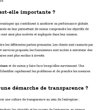
rs.
est-elle importante ?
avantages qui contribuent à améliorer sa performance globale.
ariés en leur permettant de mieux comprendre les objectifs de
s sont ainsi plus motivés et impliqués dans leur mission.
tre les différentes parties prenantes. Les clients sont rassurés par
 services proposés, les fournisseurs sont incités à entretenir des
ires sont plus enclins à investir.
rises
et de mieux y faire face lorsqu’elles surviennent. Une
d’identifier rapidement les problèmes et de prendre les mesures
une démarche de transparence ?
er une culture de transparence au sein de l’entreprise :
ésultats, les objectifs et les projets de l’entreprise, en interne