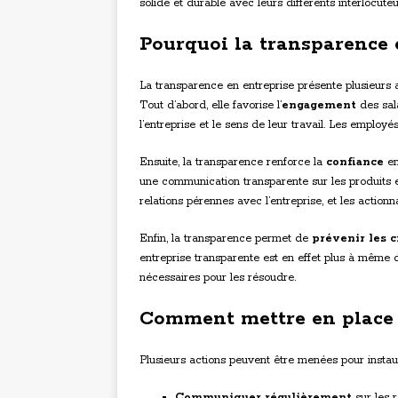
solide et durable avec leurs différents interlocuteu
Pourquoi la transparence 
La transparence en entreprise présente plusieurs 
Tout d’abord, elle favorise l’
engagement
des sal
l’entreprise et le sens de leur travail. Les employé
Ensuite, la transparence renforce la
confiance
en
une communication transparente sur les produits et
relations pérennes avec l’entreprise, et les actionna
Enfin, la transparence permet de
prévenir les c
entreprise transparente est en effet plus à même 
nécessaires pour les résoudre.
Comment mettre en place 
Plusieurs actions peuvent être menées pour instaur
Communiquer régulièrement
sur les r