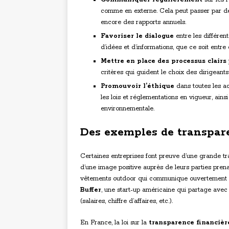
comme en externe. Cela peut passer par des 
encore des rapports annuels.
Favoriser le dialogue
entre les différent
d’idées et d’informations, que ce soit entre
Mettre en place des processus clairs
critères qui guident le choix des dirigeants 
Promouvoir l’éthique
dans toutes les act
les lois et réglementations en vigueur, ain
environnementale.
Des exemples de transpar
Certaines entreprises font preuve d’une grande tr
d’une image positive auprès de leurs parties pre
vêtements outdoor qui communique ouvertement 
Buffer
, une start-up américaine qui partage avec
(salaires, chiffre d’affaires, etc.).
En France, la loi sur la
transparence financièr