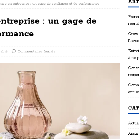
ART
ence en entreprise : un gage de confiance et de performance
Postes
ntreprise : un gage de
recru
formance
Crowd
l’inve
Entret
alité
Commentaires fermés
à ne 
Consei
respon
Comme
annue
CAT
Actual
Assur