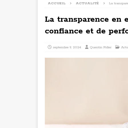
ACCUEIL
ACTUALITÉ
La transpar
La transparence en e
confiance et de per
septembre 9, 2024
Quentin Foller
Actu