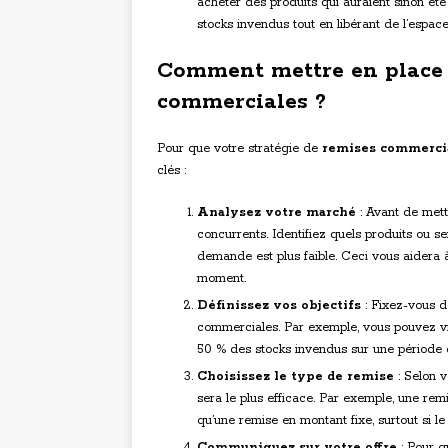
acheter des produits qui auraient sinon été
stocks invendus tout en libérant de l’espac
Comment mettre en place u
commerciales ?
Pour que votre stratégie de
remises commerci
clés :
Analysez votre marché
: Avant de mett
concurrents. Identifiez quels produits ou s
demande est plus faible. Ceci vous aidera 
moment.
Définissez vos objectifs
: Fixez-vous de
commerciales. Par exemple, vous pouvez v
50 % des stocks invendus sur une période
Choisissez le type de remise
: Selon v
sera le plus efficace. Par exemple, une rem
qu’une remise en montant fixe, surtout si le 
Communiquez sur votre offre
: Pour q