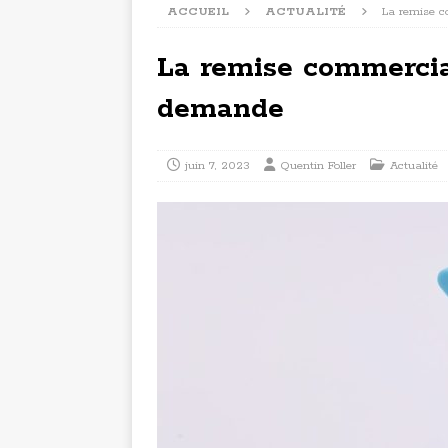
ACCUEIL
ACTUALITÉ
La remise c
La remise commercial
demande
juin 7, 2023
Quentin Foller
Actualité