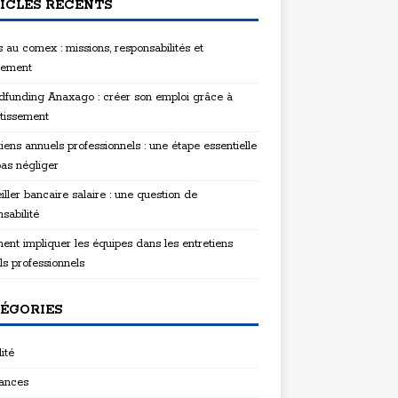
ICLES RÉCENTS
 au comex : missions, responsabilités et
tement
funding Anaxago : créer son emploi grâce à
stissement
iens annuels professionnels : une étape essentielle
pas négliger
ller bancaire salaire : une question de
sabilité
nt impliquer les équipes dans les entretiens
ls professionnels
ÉGORIES
ité
ances