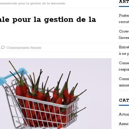
ART
ommerciale pour la gestion de la demande
Postes
e pour la gestion de la
recru
Crowd
l’inve
Entret
Commentaires fermés
à ne 
Consei
respon
Comme
annue
CAT
Actual
Assur