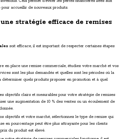
 invendus. Cela permet d’éviter les pertes financières liées aux
e pour accueillir de nouveaux produits.
ne stratégie efficace de remises
ales
soit efficace, il est important de respecter certaines étapes
re en place une remise commerciale, étudiez votre marché et vos
ervices sont les plus demandés et quelles sont les périodes où la
à déterminer quels produits proposer en promotion et à quel
s objectifs clairs et mesurables pour votre stratégie de remises
iser une augmentation de 10 % des ventes ou un écoulement de
 donnée.
os objectifs et votre marché, sélectionnez le type de remise qui
ise en pourcentage peut être plus attrayante pour les clients
prix du produit est élevé.
ue votre stratégie de remises commerciales fonctionne, il est