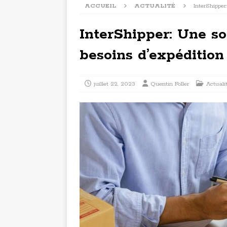
ACCUEIL
ACTUALITÉ
InterShippe
InterShipper: Une so
besoins d’expéditio
juillet 22, 2023
Quentin Foller
Actuali