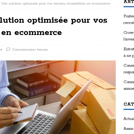
ART
r: Une solution optimisée pour vos besoins d’expédition en ecommerce
Postes
lution optimisée pour vos
recru
n en ecommerce
Crowd
l’inve
Entret
té
Commentaires fermés
à ne 
Consei
respon
Comme
annue
CAT
Actual
Assur