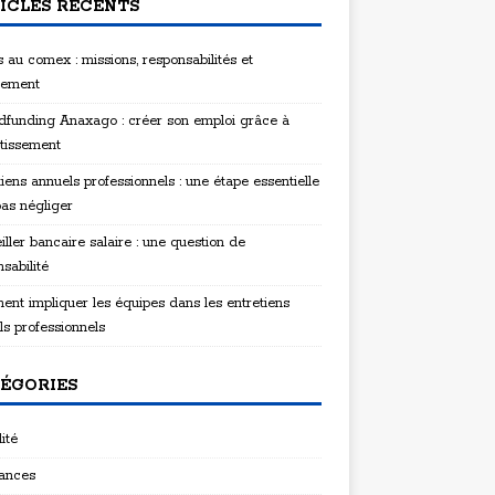
ICLES RÉCENTS
 au comex : missions, responsabilités et
tement
funding Anaxago : créer son emploi grâce à
stissement
iens annuels professionnels : une étape essentielle
pas négliger
ller bancaire salaire : une question de
sabilité
nt impliquer les équipes dans les entretiens
ls professionnels
ÉGORIES
ité
ances