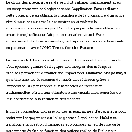
Le choix des
mécaniques de jeu
doit s’aligner parfaitement avec
les comportements écologiques visés. L’application
Forest
illustre
cette cohérence en utilisant la métaphore de la croissance d’un arbre
virtuel pour encourager la concentration et réduire la
surconsommation numérique. Pour chaque période sans utiliser son
smartphone, l’utilisateur fait pousser un arbre virtuel. Avec
suffisamment d’arbres accumulés, l’entreprise plante des arbres réels
en partenariat avec l’ONG
Trees for the Future
.
La
mesurabilité
représente un aspect fondamental souvent négligé.
Tout système gamifié écologique doit intégrer des métriques
précises permettant d’évaluer son impact réel. L’initiative
Shapeways
quantifie ainsi les économies de matériaux réalisées grâce à
l’impression 3D par rapport aux méthodes de fabrication
traditionnelles, offrant aux utilisateurs une visualisation concrète de
leur contribution à la réduction des déchets.
Enfin, la conception doit prévoir des
mécanismes d’évolution
pour
maintenir l’engagement sur le long terme. L’application
Habitica
transforme la création d’habitudes écologiques en jeu de rôle où le
personnage évolue en fonction des actions réelles de l’utilisateur.