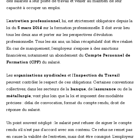
des salariés à leur poste de travail et veiller au maintien de leur
capacité à occuper un emploi.
L’
entretien professionnel
, lui, est strictement obligatoire depuis la
loi du
5 mars 2014
sur la formation professionnelle. Il doit avoir lieu
tous les deux ans et porter sur les perspectives d’évolution
professionnelle. Tous les six ans, un bilan récapitulatif doit être réalisé.
En cas de manquement, l’employeur s’expose à des sanctions
financières, notamment un abondement du
Compte Personnel de
Formation (CPF)
du salarié.
Les
organisations syndicales
et l’
Inspection du Travail
peuvent contrôler le respect de ces obligations. Certaines conventions
collectives, dans les secteurs de la
banque
, de l’
assurance
ou de la
métallurgie
, vont plus loin que la loi et imposent des modalités
précises : délai de convocation, format du compte rendu, droit de
réponse du salarié.
Un point souvent négligé : le salarié peut refuser de signer le compte
rendu s’il n’est pas d’accord avec son contenu. Ce refus ne remet pas
en cause la validité de l’entretien, mais doit être consigné. L’employeur