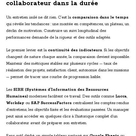
collaborateur dans la durée
Un entretien isolé ne dit rien. C’est la
comparaison dans le temps
qui révèle les tendances : une montée en compétences, un plateau, un
déclin de motivation. Construire un suivi longitudinal des
performances demande de la rigueur et des outils adaptés.
Le premier levier est la
continuité des indicateurs
. Si les objectifs
changent de nature chaque année, la comparaison devient impossible.
Maintenir des métriques stables sur plusieurs cycles — taux de
réalisation des projets, satisfaction client, autonomie dans les missions
— permet de tracer une courbe de progression lisible.
Les
SIRH (Systèmes d’Information des Ressources
Humaines)
modernes facilitent ce travail. Des outils comme
Lucca
,
Workday
ou
SAP SuccessFactors
centralisent les comptes rendus
d’entretiens, les objectifs fixés et les évaluations passées. Un manager
peut ainsi accéder en quelques clics à l’historique complet d’un
collaborateur avant de préparer son entretien.
Sans outil dédié, un simple tableau partagé sur
Google Sheets
ou