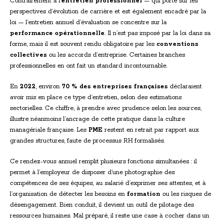
Contrairement à l’
entretien professionnel
— qui porte sur les
perspectives d’évolution de carrière et est également encadré par la
loi — l’entretien annuel d’évaluation se concentre sur la
performance opérationnelle
. Il n’est pas imposé par la loi dans sa
forme, mais il est souvent rendu obligatoire par les
conventions
collectives
ou les accords d’entreprise. Certaines branches
professionnelles en ont fait un standard incontournable.
En
2022
, environ
70 % des entreprises françaises
déclaraient
avoir mis en place ce type d’entretien, selon des estimations
sectorielles. Ce chiffre, à prendre avec prudence selon les sources,
illustre néanmoins l’ancrage de cette pratique dans la culture
managériale française. Les
PME
restent en retrait par rapport aux
grandes structures, faute de processus RH formalisés.
Ce rendez-vous annuel remplit plusieurs fonctions simultanées : il
permet à l’employeur de disposer d’une photographie des
compétences de ses équipes, au salarié d’exprimer ses attentes, et à
l’organisation de détecter les besoins en
formation
ou les risques de
désengagement. Bien conduit, il devient un outil de pilotage des
ressources humaines. Mal préparé, il reste une case à cocher dans un