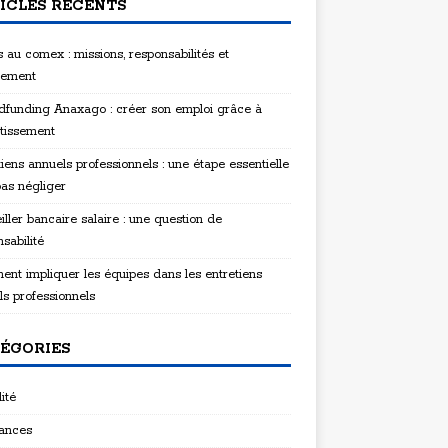
ICLES RÉCENTS
 au comex : missions, responsabilités et
tement
funding Anaxago : créer son emploi grâce à
stissement
iens annuels professionnels : une étape essentielle
pas négliger
ller bancaire salaire : une question de
sabilité
nt impliquer les équipes dans les entretiens
ls professionnels
ÉGORIES
ité
ances