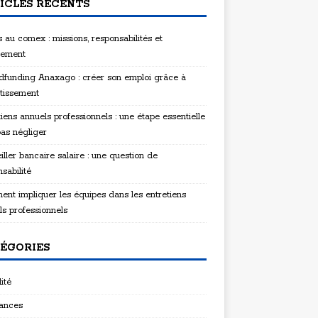
ICLES RÉCENTS
 au comex : missions, responsabilités et
tement
funding Anaxago : créer son emploi grâce à
stissement
iens annuels professionnels : une étape essentielle
pas négliger
ller bancaire salaire : une question de
sabilité
nt impliquer les équipes dans les entretiens
ls professionnels
ÉGORIES
ité
ances