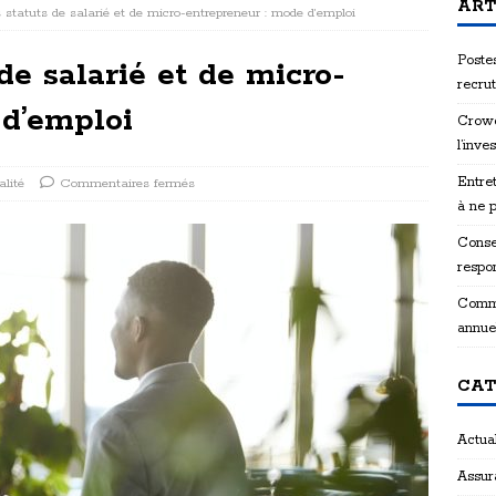
ART
statuts de salarié et de micro-entrepreneur : mode d’emploi
Postes
de salarié et de micro-
recru
 d’emploi
Crowd
l’inve
Entret
alité
Commentaires fermés
à ne 
Consei
respon
Comme
annue
CAT
Actual
Assur