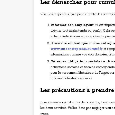
Les démarches pour cumule
Voici les étapes à suivre pour cumuler les statuts 
Informer son employeur :
il est import
d’éviter tout malentendu ou conflit. Cela p
activité indépendante ne représente pas un c
S’inscrire en tant que micro-entrepr
www.autoentrepreneur.urssaf.fr
et rempl
informations comme vos coordonnées, la natu
Gérer les obligations sociales et fisca
cotisations sociales et fiscales correspond
pour le versement libératoire de l’impôt s
que vos cotisations sociales.
Les précautions à prendre
Pour réussir à concilier les deux statuts, il est es
les deux activités. Veillez à ne pas négliger votre 
versa.