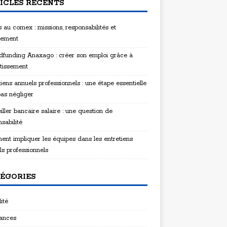
ICLES RÉCENTS
 au comex : missions, responsabilités et
tement
funding Anaxago : créer son emploi grâce à
stissement
iens annuels professionnels : une étape essentielle
pas négliger
ller bancaire salaire : une question de
sabilité
nt impliquer les équipes dans les entretiens
ls professionnels
ÉGORIES
ité
ances