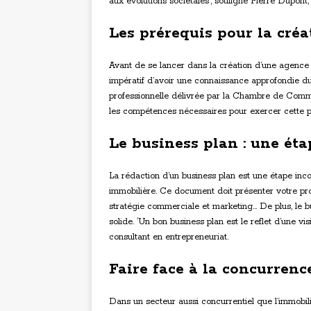
aux évolutions sociétales’, souligne Pierre Dupont,
Les prérequis pour la cré
Avant de se lancer dans la création d’une agence im
impératif d’avoir une connaissance approfondie du
professionnelle délivrée par la Chambre de Comme
les compétences nécessaires pour exercer cette p
Le business plan : une éta
La rédaction d’un business plan est une étape inc
immobilière. Ce document doit présenter votre proj
stratégie commerciale et marketing… De plus, le b
solide. ‘Un bon business plan est le reflet d’une vi
consultant en entrepreneuriat.
Faire face à la concurrenc
Dans un secteur aussi concurrentiel que l’immobilie