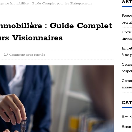
ART
gence Immobilière : Guide Complet pour les Entrepreneurs
Postes
recru
mobilière : Guide Complet
Crowd
rs Visionnaires
l’inve
Entret
Commentaires fermés
à ne 
Consei
respon
Comme
annue
CAT
Actual
Assur