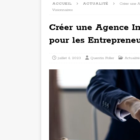
ACCUEIL
ACTUALITÉ
Créer une A
Visionnaires
Créer une Agence Im
pour les Entrepreneu
juillet 6, 2023
Quentin Foller
Actualité