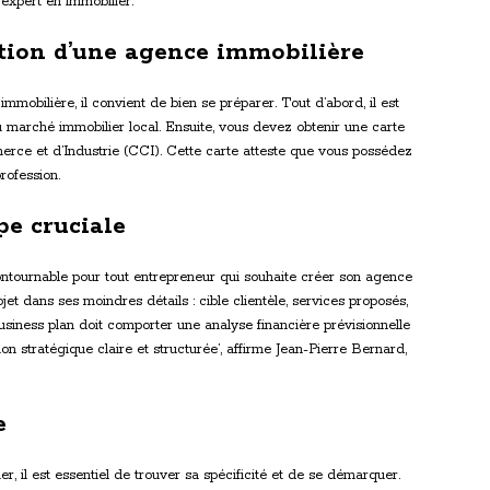
 expert en immobilier.
ation d’une agence immobilière
mobilière, il convient de bien se préparer. Tout d’abord, il est
 marché immobilier local. Ensuite, vous devez obtenir une carte
rce et d’Industrie (CCI). Cette carte atteste que vous possédez
rofession.
pe cruciale
ontournable pour tout entrepreneur qui souhaite créer son agence
et dans ses moindres détails : cible clientèle, services proposés,
usiness plan doit comporter une analyse financière prévisionnelle
sion stratégique claire et structurée’, affirme Jean-Pierre Bernard,
e
r, il est essentiel de trouver sa spécificité et de se démarquer.