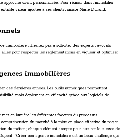
 approche client personnalisée. ‘Pour réussir dans l’immobilier
véritable valeur ajoutée à ses clients’, insiste Marie Durand,
onnels
e immobilière, n’hésitez pas à solliciter des experts : avocats
s alliés pour respecter les réglementations en vigueur et optimiser
 agences immobilières
lier ces dernières années. Les outils numériques permettent
sibilité, mais également en efficacité grâce aux logiciels de
 met en lumière les différentes facettes du processus
a compréhension du marché à la mise en place effective du projet
lution du métier ; chaque élément compte pour assurer le succès de
e Dupont : ‘Créer son agence immobilière est un beau challenge qui