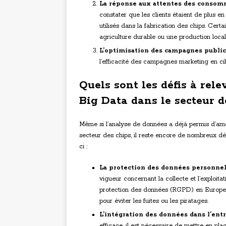
La réponse aux attentes des consomm
constater que les clients étaient de plus e
utilisés dans la fabrication des chips. Ce
agriculture durable ou une production local
L’optimisation des campagnes publici
l’efficacité des campagnes marketing en cib
Quels sont les défis à rel
Big Data dans le secteur d
Même si l’analyse de données a déjà permis d’amél
secteur des chips, il reste encore de nombreux déf
ci :
La protection des données personnel
vigueur concernant la collecte et l’exploi
protection des données (RGPD) en Europe. 
pour éviter les fuites ou les piratages.
L’intégration des données dans l’entr
efficace, il est nécessaire de mettre en pla