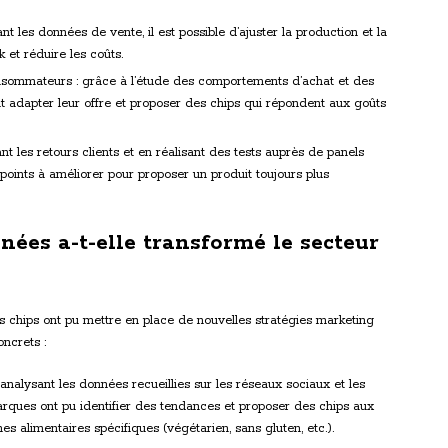
nt les données de vente, il est possible d’ajuster la production et la
k et réduire les coûts.
sommateurs : grâce à l’étude des comportements d’achat et des
ent adapter leur offre et proposer des chips qui répondent aux goûts
ant les retours clients et en réalisant des tests auprès de panels
les points à améliorer pour proposer un produit toujours plus
ées a-t-elle transformé le secteur
es chips ont pu mettre en place de nouvelles stratégies marketing
oncrets :
analysant les données recueillies sur les réseaux sociaux et les
arques ont pu identifier des tendances et proposer des chips aux
s alimentaires spécifiques (végétarien, sans gluten, etc.).