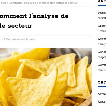
ART
g data : Comment l’analyse de données transforme le secteur
Postes
Comment l’analyse de
recru
le secteur
Crowd
l’inve
Entret
Commentaires fermés
à ne 
Consei
respon
Comme
annue
CAT
Actual
Assur