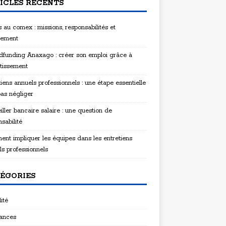
ICLES RÉCENTS
 au comex : missions, responsabilités et
tement
funding Anaxago : créer son emploi grâce à
stissement
iens annuels professionnels : une étape essentielle
pas négliger
ller bancaire salaire : une question de
sabilité
nt impliquer les équipes dans les entretiens
ls professionnels
ÉGORIES
ité
ances