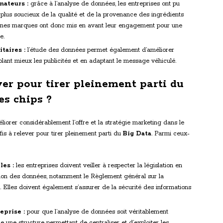
ateurs :
grâce à l’analyse de données, les entreprises ont pu
n plus soucieux de la qualité et de la provenance des ingrédients
rtaines marques ont donc mis en avant leur engagement pour une
e.
taires :
l’étude des données permet également d’améliorer
lant mieux les publicités et en adaptant le message véhiculé.
ever pour tirer pleinement parti du
es chips ?
iorer considérablement l’offre et la stratégie marketing dans le
is à relever pour tirer pleinement parti du
Big Data
. Parmi ceux-
les :
les entreprises doivent veiller à respecter la législation en
tation des données, notamment le Règlement général sur la
Elles doivent également s’assurer de la sécurité des informations
eprise :
pour que l’analyse de données soit véritablement
ce une structure permettant de centraliser et d’exploiter les