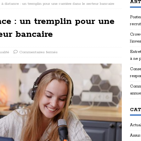
ART
 distance : un tremplin pour une carrière dans le secteur bancaire
Postes
ce : un tremplin pour une
recru
teur bancaire
Crowd
l’inve
Entret
ualité
Commentaires fermés
à ne 
Consei
respon
Comme
annue
CAT
Actual
Assur