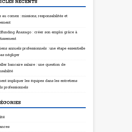
ICLES RÉCENTS
 au comex : missions, responsabilités et
tement
funding Anaxago : créer son emploi grâce à
stissement
iens annuels professionnels : une étape essentielle
pas négliger
ller bancaire salaire : une question de
sabilité
nt impliquer les équipes dans les entretiens
ls professionnels
ÉGORIES
ité
ances