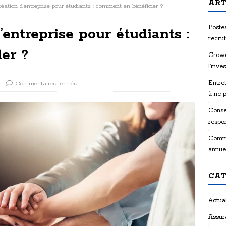
ART
réation d’entreprise pour étudiants : comment en bénéficier ?
Postes
’entreprise pour étudiants :
recru
er ?
Crowd
l’inve
Entret
Commentaires fermés
à ne 
Consei
respon
Comme
annue
CAT
Actual
Assur