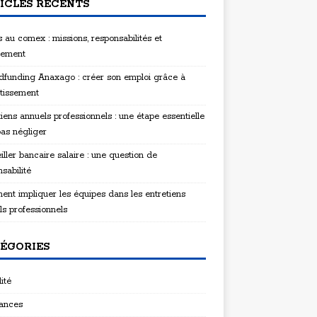
ICLES RÉCENTS
 au comex : missions, responsabilités et
tement
funding Anaxago : créer son emploi grâce à
stissement
iens annuels professionnels : une étape essentielle
pas négliger
ller bancaire salaire : une question de
sabilité
nt impliquer les équipes dans les entretiens
ls professionnels
ÉGORIES
ité
ances