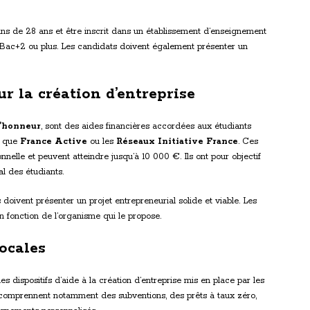
oins de 28 ans et être inscrit dans un établissement d’enseignement
u Bac+2 ou plus. Les candidats doivent également présenter un
ur la création d’entreprise
d’honneur
, sont des aides financières accordées aux étudiants
s que
France Active
ou les
Réseaux Initiative France
. Ces
nnelle et peuvent atteindre jusqu’à 10 000 €. Ils ont pour objectif
al des étudiants.
s doivent présenter un projet entrepreneurial solide et viable. Les
 en fonction de l’organisme qui le propose.
locales
es dispositifs d’aide à la création d’entreprise mis en place par les
ifs comprennent notamment des subventions, des prêts à taux zéro,