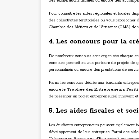
des exonérations fiscales ou encore des accompa
Pour connaître les aides régionales et locales disp
des collectivités territoriales ou vous rapproche
Chambre des Métiers et de l’Artisanat (CMA) de 
4. Les concours pour la cr
De nombreux concours sont organisés chaque année
concours permettent aux porteurs de projets de
personnalisés ou encore des prestations de servic
Parmi les concours dédiés aux étudiants entrepren
encore le
Trophée des Entrepreneurs Positi
de présenter un projet entrepreneurial innovant et r
5. Les aides fiscales et soc
Les étudiants entrepreneurs peuvent également bénéf
développement de leur entreprise. Parmi ces aide
Créateurs ou Repreneurs d’Entreprise), qui permet