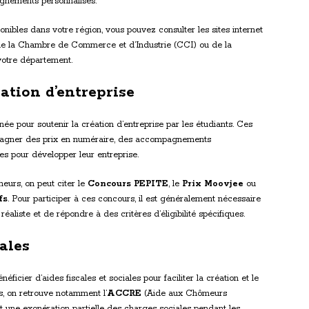
gnements personnalisés.
onibles dans votre région, vous pouvez consulter les sites internet
r de la Chambre de Commerce et d’Industrie (CCI) ou de la
votre département.
éation d’entreprise
 pour soutenir la création d’entreprise par les étudiants. Ces
 gagner des prix en numéraire, des accompagnements
es pour développer leur entreprise.
eurs, on peut citer le
Concours PEPITE
, le
Prix Moovjee
ou
fs
. Pour participer à ces concours, il est généralement nécessaire
éaliste et de répondre à des critères d’éligibilité spécifiques.
iales
icier d’aides fiscales et sociales pour faciliter la création et le
s, on retrouve notamment l’
ACCRE
(Aide aux Chômeurs
 une exonération partielle des charges sociales pendant les